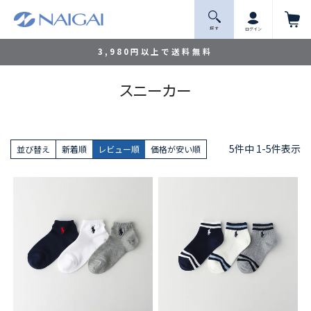
探 す
ログイン
3,980円以上で送料無料
スニーカー
5
件中
1
-
5
件表示
並び替え
新着順
レビュー順
価格が安い順