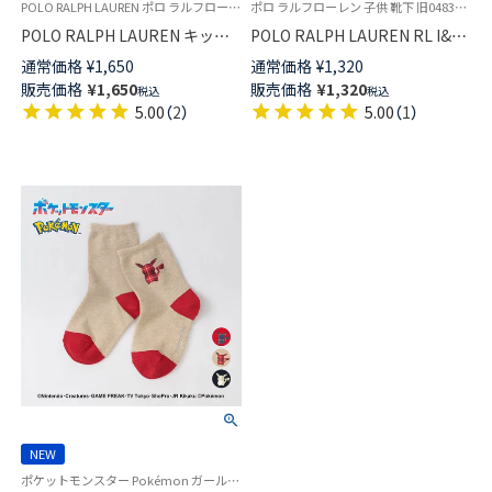
POLO RALPH LAUREN ポロ ラルフローレンキッズ 子供 靴下
ポロ ラルフローレン 子供 靴下 旧04835342
POLO RALPH LAUREN キッズ
POLO RALPH LAUREN RL I&T
FLAT KNIT LOWCUT フラット
日本製 PPゴースト スニーカー
通常価格
¥
1,650
通常価格
¥
1,320
ニット スニーカー丈 ソックス
丈 ソックス キッズ 04835362
販売価格
¥
1,650
販売価格
¥
1,320
税込
税込
日本製 04803725
5.00
（
2
）
5.00
（
1
）
NEW
ポケットモンスター Pokémon ガールズ ボーイズ 靴下