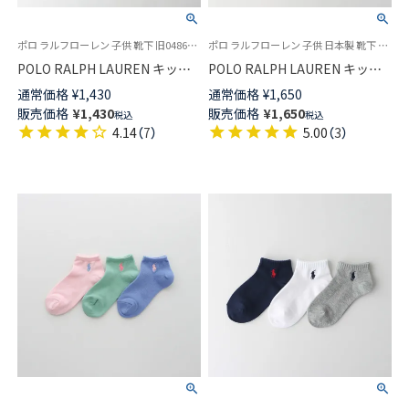
ポロ ラルフローレン 子供 靴下 旧04863342
ポロ ラルフローレン 子供 日本製 靴下 ポロベア 2025SS
POLO RALPH LAUREN キッズ
POLO RALPH LAUREN キッズ
ワンポイント刺繍 スニーカー丈
PP刺繍 クリケット スニーカー
通常価格
¥
1,430
通常価格
¥
1,650
ソックス 日本製 04863362
丈 ソックス 04863754
販売価格
¥
1,430
販売価格
¥
1,650
税込
税込
4.14
（
7
）
5.00
（
3
）