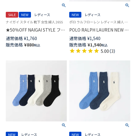
SALE
NEW
レディース
NEW
レディース
ナイガイ スタイル 靴下 女性 婦人 26SS
ポロ ラルフローレン レディース 婦人 女性 靴下 カジュアル 2026SS
★50％OFF NAIGAI STYLE フラ
POLO RALPH LAUREN NEW ST.
ワー レース フロート クルー丈
JAMES ボーダースニーカー丈
通常価格
¥
1,760
通常価格
¥
1,540
レディース ソックス 日本製
ソックス 03207830
販売価格
¥
880
販売価格
¥
1,540
税込
税込
03097113
5.00
（
3
）
NEW
レディース
NEW
レディース