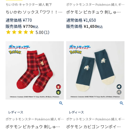
ちいかわ キャラクター 婦人 靴下
ポケットモンスター Pokémon 婦人 ギフト プレゼント 無料ラッピング
ちいかわ ソックス 「ワワ！！」
ポケモン ピカチュウ 刺しゅう
ワンポイント刺繍 クルー丈 レ
Plaid2 クルー丈 カジュアル ソ
通常価格
¥
770
通常価格
¥
1,650
ディース 【365日最短翌日発送】
ックス レディース 日本製
販売価格
¥
770
販売価格
¥
1,650
税込
税込
03197021
03307011
5.00
（
1
）
レディース
レディース
ポケットモンスター Pokémon 婦人 ギフト プレゼント 無料ラッピング
ポケットモンスター Pokémon 婦人 ギフト プレゼント 無料ラッピング
ポケモン ピカチュウ 刺しゅう
ポケモン カビゴン ワンポイン