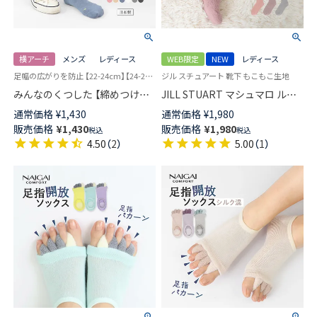
横アーチ
メンズ
レディース
WEB限定
NEW
レディース
足幅の広がりを防止 【22-24cm】【24-26cm】 ユニバーサルデザイン ソックス 日本製
ジル スチュアート 靴下 もこもこ生地
みんなのくつした 【締めつけな
JILL STUART マシュマロ ルー
い靴下】 横アーチサポート クル
ムソックス レディース
通常価格
¥
1,430
通常価格
¥
1,980
ー丈 エイジングケア フットエ
93140009
販売価格
¥
1,430
販売価格
¥
1,980
税込
税込
イドソックス 足底パイル メン
4.50
（
2
）
5.00
（
1
）
ズ レディース 03150024