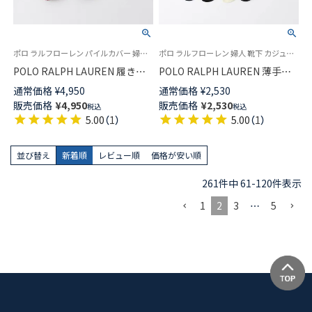
ポロ ラルフローレン パイルカバー 婦人 靴下 カジュアル 2025FW
ポロ ラルフローレン 婦人 靴下 カジュアル 2025FW
POLO RALPH LAUREN 履き口
POLO RALPH LAUREN 薄手ハ
ゆったり プレミアムエコウール
イソックス リブ ポロポニー刺
通常価格
¥
4,950
通常価格
¥
2,530
混 総パイル ルームソックス コ
しゅう ハイソックス レディー
販売価格
¥
4,950
販売価格
¥
2,530
税込
税込
ロラドベア 刺しゅう ポロベア
ス 03217500
5.00
（
1
）
5.00
（
1
）
クルー丈 レディース 日本製
03228544
並び替え
新着順
レビュー順
価格が安い順
261
件中
61
-
120
件表示
1
2
3
…
5