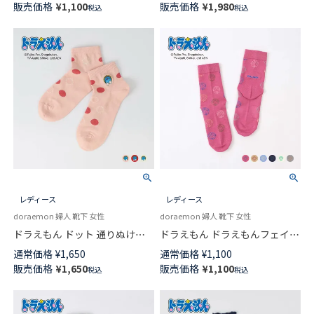
販売価格
¥
1,100
販売価格
¥
1,980
税込
税込
03367321
レディース
レディース
doraemon 婦人 靴下 女性
doraemon 婦人 靴下 女性
ドラえもん ドット 通りぬけフ
ドラえもん ドラえもんフェイス
ープ ショート丈 カジュアル ソ
ドット クルー丈 カジュアル ソ
通常価格
¥
1,650
通常価格
¥
1,100
ックス レディース 日本製
ックス レディース 03297120
販売価格
¥
1,650
販売価格
¥
1,100
税込
税込
03297122