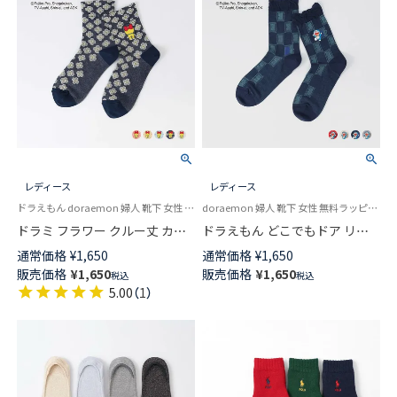
レディース
レディース
ドラえもん doraemon 婦人 靴下 女性 プレゼント 無料ラッピング
doraemon 婦人 靴下 女性 無料ラッピング
ドラミ フラワー クルー丈 カジ
ドラえもん どこでもドア リン
ュアル ソックス レディース 日
クス クルー丈 カジュアル ソッ
通常価格
¥
1,650
通常価格
¥
1,650
本製 03297119
クス レディース 日本製
販売価格
¥
1,650
販売価格
¥
1,650
税込
税込
03297118
5.00
（
1
）