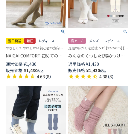
翌日発送
着圧
レディース
横アーチ
メンズ
レディース
やさしくて やわらかい 初心者の方向け 着圧 ハイソックス
足幅の広がりを防止 タビ 【22-24cm】【24-26cm】 ユニバーサルデザイン 日本製
NAIGAI COMFORT 初めての着
みんなのくつした【締めつけな
圧ソックスハイソックス レディ
い靴下】 横アーチサポート 足袋
通常価格
¥
1,430
通常価格
¥
1,430
ース 【365日最短翌日発送】
クルー丈 エイジングケア フッ
販売価格
¥
1,430
販売価格
¥
1,430
税込
税込
90301033
トエイドソックス メンズ レデ
4.63
（
8
）
4.38
（
8
）
ィース 03150025