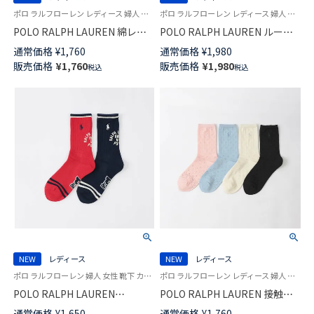
ポロ ラルフローレン レディース 婦人 女性 靴下 カジュアル 2026SS
ポロ ラルフローレン レディース 婦人 女性 靴下 カジュアル 26SS
POLO RALPH LAUREN 綿レー
POLO RALPH LAUREN ルーズ
ヨンシルク混 ケーブル エレベ
ケーブル クルー丈 ソックス
通常価格
¥
1,760
通常価格
¥
1,980
イテッド クルー丈 ソックス
03207257
販売価格
¥
1,760
販売価格
¥
1,980
税込
税込
03207265
NEW
レディース
NEW
レディース
ポロ ラルフローレン 婦人 女性 靴下 カジュアル 26SS
ポロ ラルフローレン レディース 婦人 女性 靴下 カジュアル 2026SS
POLO RALPH LAUREN
POLO RALPH LAUREN 接触冷
VARSITY POLO クルー丈 ソック
感 アイレット クルー丈 ソック
通常価格
¥
1,650
通常価格
¥
1,760