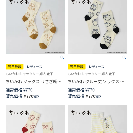
翌日発送
レディース
翌日発送
レディース
ちいかわ キャラクター 婦人 靴下
ちいかわ キャラクター 婦人 靴下
ちいかわ ソックス うさぎ総柄
ちいかわ クルー丈 ソックス ハ
クルー丈 レディース 【365日最
チワレ総柄 靴下 レディース
通常価格
¥
770
通常価格
¥
770
短翌日発送】 03197029
【365日最短翌日発送】
販売価格
¥
770
販売価格
¥
770
税込
税込
03197028