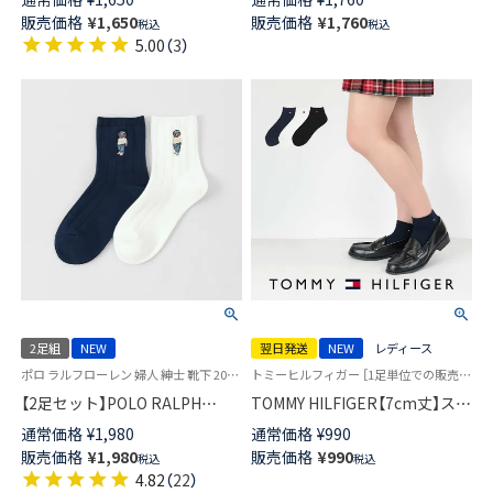
ス 03207253
ス 03207244
販売価格
¥
1,650
販売価格
¥
1,760
税込
税込
5.00
（
3
）
2足組
NEW
翌日発送
NEW
レディース
ポロ ラルフローレン 婦人 紳士 靴下 2025FW
トミーヒルフィガー ［1足単位での販売です］ 制服 学校
【2足セット】POLO RALPH
TOMMY HILFIGER【7cm丈】スク
LAUREN スタジオバイザシーベ
ールソックス ワンポイント 両
通常価格
¥
1,980
通常価格
¥
990
ア ポロベア オーガニックコッ
面刺繍 レディース ショート丈
販売価格
¥
1,980
販売価格
¥
990
税込
税込
トン混 ショート丈 ソックス メ
ソックス 【365日最短翌日発送】
4.82
（
22
）
ンズ レディース 92009650
93481800