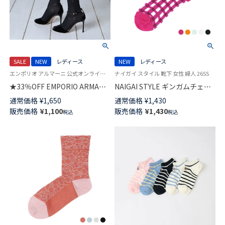
SALE
NEW
レディース
NEW
レディース
エンポリオ アルマーニ 公式オンラインショップ 婦人 靴下
ナイガイ スタイル 靴下 女性 婦人 26SS
★33％OFF EMPORIO ARMANI
NAIGAI STYLE ギンガムチェッ
ラメ リブ クルー丈 ソックス レ
ク シアー クルー丈 レディース
通常価格
¥
1,650
通常価格
¥
1,430
ディース 日本製 03447100
ソックス 日本製 03097115
販売価格
¥
1,100
販売価格
¥
1,430
税込
税込