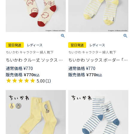
翌日発送
レディース
翌日発送
レディース
ちいかわ キャラクター 婦人 靴下
ちいかわ キャラクター 婦人 靴下
ちいかわ クルー丈 ソックス ち
ちいかわ ソックス ボーダー 「ハ
いかわ総柄 レディース 【365日
ァ～？」 ワンポイント うさぎ刺
通常価格
¥
770
通常価格
¥
770
最短翌日発送】 03197027
繍 クルー丈 レディース 【365日
販売価格
¥
770
販売価格
¥
770
税込
税込
最短翌日発送】 03197026
5.00
（
1
）