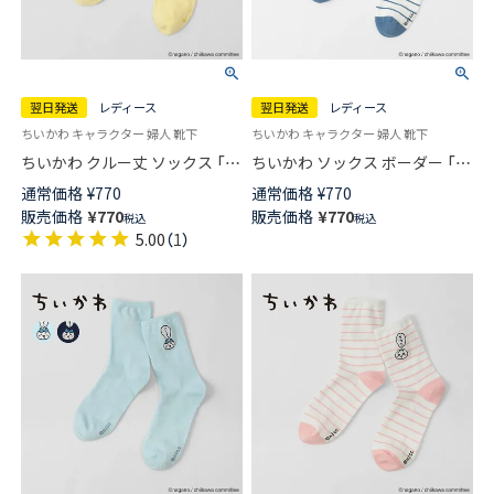
翌日発送
レディース
翌日発送
レディース
ちいかわ キャラクター 婦人 靴下
ちいかわ キャラクター 婦人 靴下
ちいかわ クルー丈 ソックス 「ハ
ちいかわ ソックス ボーダー 「エ
ァ～？」 ワンポイント うさぎ刺
～？」 ワンポイント ハチワレ刺
通常価格
¥
770
通常価格
¥
770
繍 レディース 【365日最短翌日
繍 クルー丈 レディース 【365日
販売価格
¥
770
販売価格
¥
770
税込
税込
発送】 03197025
最短翌日発送】 03197024
5.00
（
1
）