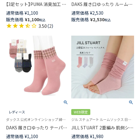
【3足セット】PUMA 消臭加工 つ
DAKS 履き口ゆったり ルームソ
ま先かかと補強 アーチサポート
ックス 内起毛 総パイル 杢調ベ
通常価格
¥
1,100
通常価格
¥
2,530
異柄ロゴ ショート丈 スポーツ
ア刺繍 クルー丈 レディース 日
販売価格
¥
1,100
販売価格
¥
2,530
税込
税込
ソックス メンズ レディース キ
本製 03368910
3.50
（
2
）
ッズ 92823999
レディース
WEB限定
ダックス 公式オンラインショップ 婦人 靴下
ジル スチュアート ルームソックス 日本製
DAKS 履き口ゆったり テーパー
JILL STUART 2重編み 肌側シル
仕様 チェック ロゴ 刺繍 DAKS
ク トゥーレス ソックス レディ
通常価格
¥
1,100
通常価格
¥
1,980
クルー丈 レディース ソックス
ース 93140005