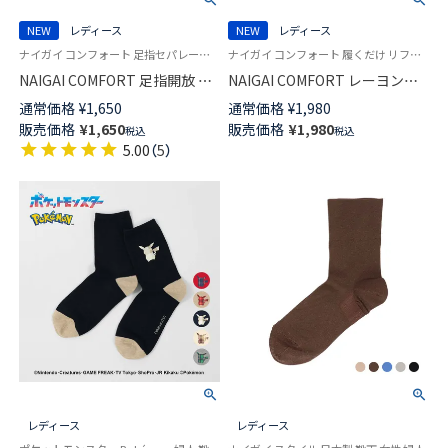
NEW
レディース
NEW
レディース
ナイガイ コンフォート 足指セパレーター リラックス ルームソックス 靴下
ナイガイ コンフォート 履くだけ リフレッシュ！足指ストレッチ 靴下
NAIGAI COMFORT 足指開放 カ
NAIGAI COMFORT レーヨンシ
バーソックス ふわふわパイル
ルク混 足指開放 カバーソック
通常価格
¥
1,650
通常価格
¥
1,980
かかとシート付き レディース
ス ふわふわパイル かかとシー
販売価格
¥
1,650
販売価格
¥
1,980
税込
税込
93072007
ト付き ルームソックス レディ
5.00
（
5
）
ース 93072021
レディース
レディース