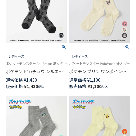
レディース
レディース
ポケットモンスター Pokémon 婦人 ギフト プレゼント 無料ラッピング
ポケットモンスター Pokémon 婦人 ギフト プレゼント 無料ラッピング
ポケモン ピカチュウ シルエッ
ポケモン プリン ワンポイント
ト シアー クルー丈 ソックス レ
刺しゅう リブソックス クルー
通常価格
¥
1,430
通常価格
¥
1,100
ディース カジュアル 日本製
丈 カジュアル レディース
販売価格
¥
1,430
販売価格
¥
1,100
税込
税込
03307004
03307003