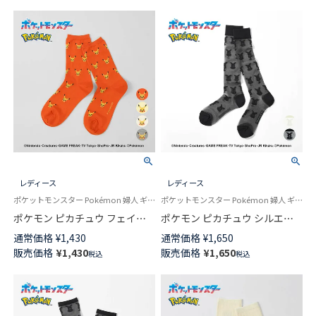
レディース
レディース
ポケットモンスター Pokémon 婦人 ギフト プレゼント 無料ラッピング
ポケットモンスター Pokémon 婦人 ギフト プレゼント 無料ラッピング
ポケモン ピカチュウ フェイス
ポケモン ピカチュウ シルエッ
クルー丈 カジュアル ソックス
ト シアー ハイソックス レディ
通常価格
¥
1,430
通常価格
¥
1,650
レディース 日本製 03307006
ース カジュアル 日本製
販売価格
¥
1,430
販売価格
¥
1,650
税込
税込
03307005