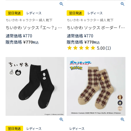
翌日発送
レディース
翌日発送
レディース
ちいかわ キャラクター 婦人 靴下
ちいかわ キャラクター 婦人 靴下
ちいかわ ソックス 「エ～？」 ワ
ちいかわ ソックス ボーダー 「ワ
ンポイント ハチワレ刺繍 クル
ワ！！」 ワンポイントちいかわ
通常価格
¥
770
通常価格
¥
770
ー丈 レディース 【365日最短翌
刺繍 クルー丈 レディース 【365
販売価格
¥
770
販売価格
¥
770
税込
税込
日発送】 03197023
日最短翌日発送】 03197022
5.00
（
1
）
翌日発送
レディース
レディース