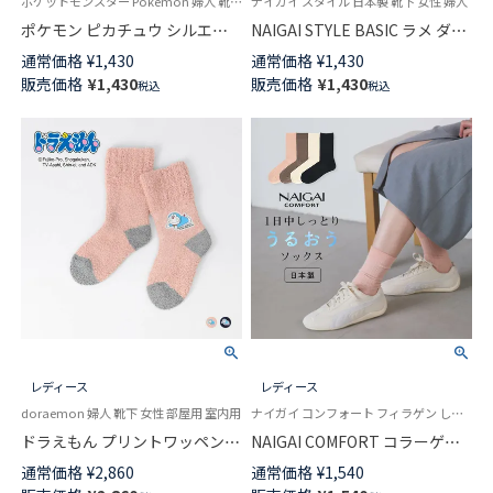
ポケットモンスター Pokémon 婦人 靴下 女性
ナイガイ スタイル 日本製 靴下 女性 婦人
ポケモン ピカチュウ シルエッ
NAIGAI STYLE BASIC ラメ ダブ
ト プリント Plaid3 クルー丈 カ
ルカフ クルー丈レディース ソ
通常価格
¥
1,430
通常価格
¥
1,430
ジュアル ソックス レディース
ックス 03097502
販売価格
¥
1,430
販売価格
¥
1,430
税込
税込
03307012
レディース
レディース
doraemon 婦人 靴下 女性 部屋用 室内用
ナイガイ コンフォート フィラゲン しっとりとした肌ざわり 日本製 婦人 靴下
ドラえもん プリントワッペン
NAIGAI COMFORT コラーゲン
ルームソックス クルー丈 レデ
ペプチド配合 FILAGEN レーヨ
通常価格
¥
2,860
通常価格
¥
1,540
ィース 日本製 03298806
ンシルク混 履きやすいワイドリ