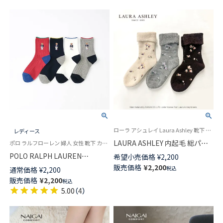
ローラ アシュレイ Laura Ashley 靴下 部屋履き ルームソックス 冬
レディース
LAURA ASHLEY 内起毛 総パイ
ポロ ラルフローレン 婦人 女性 靴下 カジュアル 2025FW
ル 毛混クルー丈 ルームソック
POLO RALPH LAUREN
希望小売価格
¥
2,200
ス マグノリアグローブ柄 レデ
NAUTICAL BEAR ポロベア刺し
販売価格
¥
2,200
税込
通常価格
¥
2,200
ィース 03358703
ゅう オーガニックコットン混
販売価格
¥
2,200
税込
日本製 クルー丈 カジュアル ソ
5.00
（
4
）
ックス レディース 03207239