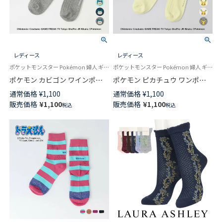
レディース
レディース
ポケットモンスター Pokémon 婦人 ギフト プレゼント 無料ラッピング
ポケットモンスター Pokémon 婦人 ギフト プレゼント 無料ラッピング
ポケモン カビゴン ワインポイ
ポケモン ピカチュウ ワンポイ
ント刺しゅう リブ クルー丈 カ
ント刺しゅう リブソックス ク
通常価格
¥
1,100
通常価格
¥
1,100
ジュアル ソックス レディース
ルー丈 カジュアル レディース
販売価格
¥
1,100
販売価格
¥
1,100
税込
税込
03307002
03307001