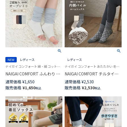
NEW
レディース
レディース
ナイガイ コンフォート 綿・絹 コットン・シルク混 足首の冷えに 空調対策 トゥーレス ソックス
ナイガイ コンフォート あたたかい 冬用 カバーソックス 婦人 室内用 靴下
NAIGAI COMFORT ふんわり 肌
NAIGAI COMFORT チルタイム
側シルク ナイトソックス オー
毛混 総パイル ルームソックス
通常価格
¥
1,650
通常価格
¥
2,530
プントゥ トゥーレス ルームソ
履き口ゆったり 日本製 レディ
販売価格
¥
1,650
販売価格
¥
2,530
税込
税込
ックス 日本製 レディース
ース 03022857
93072343