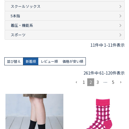
スクールソックス
5本指
着圧・機能系
スポーツ
11
件中
1
-
11
件表示
並び替え
新着順
レビュー順
価格が安い順
261
件中
61
-
120
件表示
1
2
3
…
5