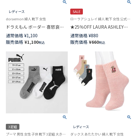
レディース
SALE
doraemon 婦人 靴下 女性
ローラアシュレイ 婦人 靴下 女性 公式ショップ
ドラえもん ボーダー 喜怒哀楽
★25％OFF LAURA ASHLEY
ドラえもん クルー丈 カジュア
Floral Stripe レーヨンシルク混
通常価格
¥
1,100
通常価格
¥
880
ル ソックス レディース
クルー丈 ソックス レディース
販売価格
¥
1,100
販売価格
¥
660
税込
税込
03297121
03357402
3足組
レディース
プーマ 男性 女性 子供 靴下 3足組 大きいサイズ 小さいサイズ
ダックス あたたかい 婦人 靴下 女性