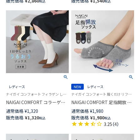
販売価格
¥
2,860
販売価格
¥
1,540
税込
税込
ブ クルー丈 ソックス レディー
ス 日本製 03022502
レディース
NEW
レディース
ナイガイ コンフォート フィラゲン しっとりとした肌ざわり 日本製 女性 婦人 靴下
ナイガイ コンフォート 履くだけ リフレッシュ！足指ストレッチ
NAIGAI COMFORT コラーゲン
NAIGAI COMFORT 足指開放 カ
ペプチド配合 FILAGEN ワイド
バーソックス 土踏まずクッショ
通常価格
¥
1,320
通常価格
¥
1,980
くちゴム クルー丈 ソックス レ
ン付き 足指セパレーター ルー
販売価格
¥
1,320
販売価格
¥
1,980
税込
税込
ディース 03022501
ムソックス レディース
3.25
（
4
）
93072020