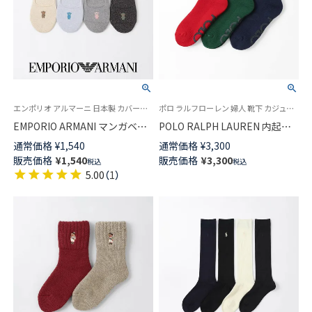
エンポリオ アルマーニ 日本製 カバーソックス 靴下 女性 婦人
ポロ ラルフローレン 婦人 靴下 カジュアル 2025FW
EMPORIO ARMANI マンガベア
POLO RALPH LAUREN 内起毛
ラメ 浅履き フットカバー ソッ
POLO LOGO ROOM ルームソッ
通常価格
¥
1,540
通常価格
¥
3,300
クス かかと滑り止め付き レデ
クス 足底滑り止め付き クルー
販売価格
¥
1,540
販売価格
¥
3,300
税込
税込
ィース 03447204
丈 レディース 03228545
5.00
（
1
）