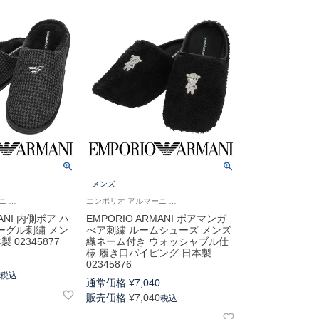
メンズ
エンポリオ アルマーニ 室内用 ルームシューズ 公式 紳士
エンポリオ アルマーニ 室内用 スリッパ シルバー刺繍 公式 紳士
MANI 内側ボア ハ
EMPORIO ARMANI ボアマンガ
ーグル刺繍 メン
べア刺繍 ルームシューズ メンズ
 02345877
織ネーム付き ウォッシャブル仕
様 履き口パイピング 日本製
0
02345876
0
税込
通常価格
¥
7,040
販売価格
¥
7,040
税込