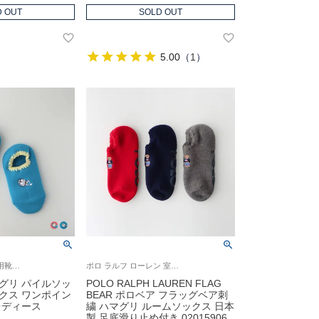
D OUT
SOLD OUT
5.00
（
1
）
doraemon 婦人 室内用靴下 ギフト プレゼント 無料ラッピング
ポロ ラルフ ローレン 室内用 紳士 靴下 2024FW パイルソックス
グリ パイルソッ
POLO RALPH LAUREN FLAG
クス ワンポイン
BEAR ポロベア フラッグベア刺
レディース
繍 ハマグリ ルームソックス 日本
製 足底滑り止め付き 02015906