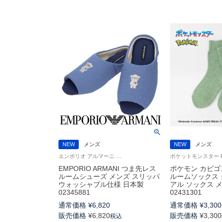
NEW
メンズ
NEW
メンズ
エンポリオ アルマーニ 公式オンラインショップ 紳士 スリッパ
EMPORIO ARMANI つま先レス
ポケモン カビゴ
ルームシューズ メンズ スリッパ
ルームソックス 
ウォッシャブル仕様 日本製
アル ソックス 
02345881
02431301
通常価格
¥
6,820
通常価格
¥
3,300
販売価格
¥
6,820
販売価格
¥
3,300
税込