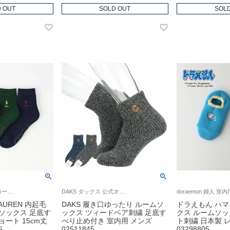
 OUT
SOLD OUT
SOL
室内用 ポロ ラルフ ローレン 紳士 靴下 25FW
DAKS ダックス 公式オンラインショップ メンズ ソックス 靴下 ギフト
LAUREN 内起毛
DAKS 履き口ゆったり ルームソ
ドラえもん ハマ
ソックス 足底す
ックス ツィードベア刺繍 足底す
クス ルームソッ
ート 15cm丈
べり止め付き 室内用 メンズ
ト刺繍 日本製 
6
02511845
03298805