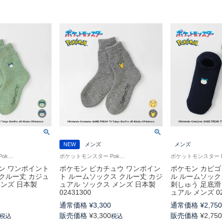
NEW
メンズ
メンズ
ポケットモンスター Pokémon 公式 男性 紳士 靴下
ポケットモンスター Pokémon 男性 紳士 靴下
ン ワンポイント
ポケモン ピカチュウ ワンポイン
ポケモン カビゴ
クルー丈 カジュ
ト ルームソックス クルー丈 カジ
ル ルームソック
メンズ 日本製
ュアル ソックス メンズ 日本製
刺しゅう 足底滑
02431300
ュアル メンズ 02
通常価格
¥
3,300
通常価格
¥
2,75
販売価格
¥
3,300
販売価格
¥
2,75
税込
税込