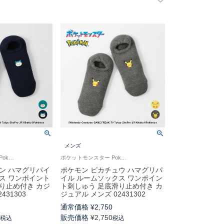
メンズ
ポケットモンスター Pokémon 室内用 男性 紳士 靴下
ポケットモンスター Pokémon 男性 紳士 靴下 室内用
ン ハマグリパイ
ポケモン ピカチュウ ハマグリパ
ス ワンポイント
イル ルームソックス ワンポイン
り止め付き カジ
ト刺しゅう 足底滑り止め付き カ
431303
ジュアル メンズ 02431302
0
通常価格
¥
2,750
0
販売価格
¥
2,750
税込
税込