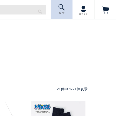
探 す
ログイン
21
件中
1
-
21
件表示