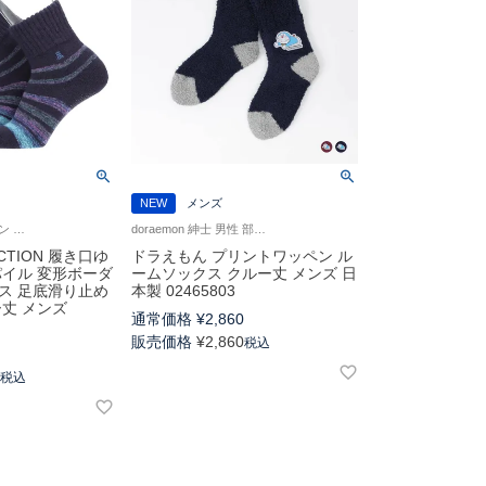
NEW
メンズ
ランバン コレクション 室内用 紳士 靴下
doraemon 紳士 男性 部屋用 室内用
ECTION 履き口ゆ
ドラえもん プリントワッペン ル
パイル 変形ボーダ
ームソックス クルー丈 メンズ 日
ス 足底滑り止め
本製 02465803
ー丈 メンズ
通常価格
¥
2,860
販売価格
¥
2,860
税込
0
0
税込