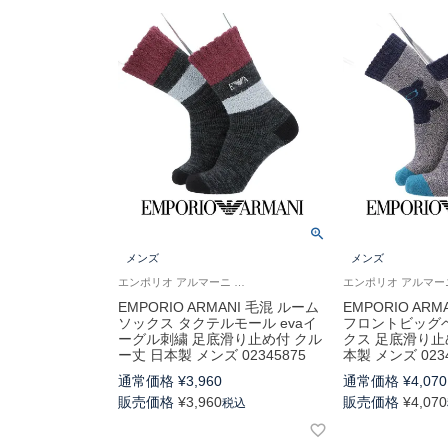
メンズ
メンズ
エンポリオ アルマーニ あたたかい 冬用 靴下
EMPORIO ARMANI 毛混 ルーム
EMPORIO AR
ソックス タクテルモール evaイ
フロントビッグ
ーグル刺繍 足底滑り止め付 クル
クス 足底滑り止
ー丈 日本製 メンズ 02345875
本製 メンズ 0234
通常価格
¥
3,960
通常価格
¥
4,070
販売価格
¥
3,960
販売価格
¥
4,070
税込