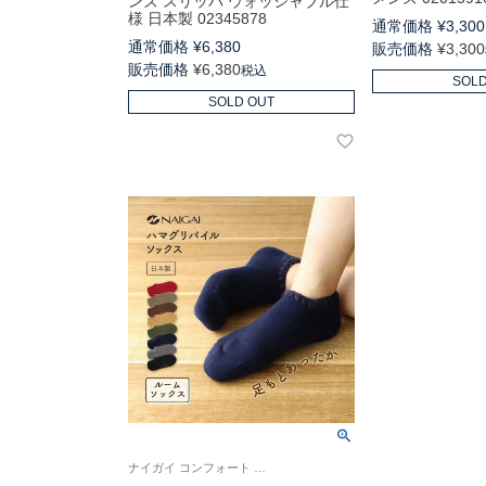
ンズ スリッパ ウォッシャブル仕
様 日本製 02345878
通常価格
¥
3,300
通常価格
¥
6,380
販売価格
¥
3,300
販売価格
¥
6,380
税込
SOLD
SOLD OUT
ナイガイ コンフォート 誕生から70年。熟練の職人技で作られた逸品「ハマグリ」 パイルソックス