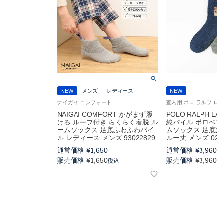
NEW
メンズ
レディース
NEW
ナイガイ コンフォート 足入れしやすく ラクラク着脱 自立する靴下 着脱スムーズ
NAIGAI COMFORT かがまず履
POLO RALPH 
ける ループ付き らくらく着脱 ル
総パイル ポロベ
ームソックス 足底ふわふわパイ
ムソックス 足底
ル レディース メンズ 93022829
ルー丈 メンズ 02
通常価格
¥
1,650
通常価格
¥
3,960
販売価格
¥
1,650
販売価格
¥
3,960
税込