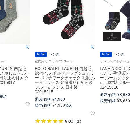
NEW
メンズ
NEW
メンズ
室内用 ポロ ラルフ ローレン 紳士 靴下 25FW
室内用 ポロ ラルフ ローレン 紳士 靴下 25FW
LAUREN 内起毛
POLO RALPH LAUREN 内起毛
LANVIN COLL
ア 刺しゅう ルー
総パイル ポロベア ラグジュアリ
ったり 毛混 総
滑り止め付き ク
ー パッチワークチェック 毛混 ル
ー ルームソック
015917
ームソックス 足底滑り止め付き
付 日本製 クル
クルー丈 メンズ 日本製
02415816
02015915
通常価格
¥
3,63
税込
通常価格
¥
4,950
販売価格
¥
3,63
販売価格
¥
4,950
税込
5.00
（
1
）