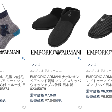
メンズ
メンズ
エンポリオ アルマーニ あたたかい 冬用 靴下
エンポリオ アルマーニ 公式 ルームシューズ 部屋履き 紳士
MANI 毛混 内起毛
EMPORIO ARMANI ナポレオン
EMPORIO AR
ベア ルームソッ
ベアヘッド刺繍 メンズ スリッパ
ンドトゥースイ
め付 クルー丈 日
ウォッシャブル仕様 日本製
ズ スリッパ 日本製
5874
02345879
通常価格
¥
6,93
通常価格
¥
7,040
販売価格
¥
6,93
販売価格
¥
7,040
税込
税込