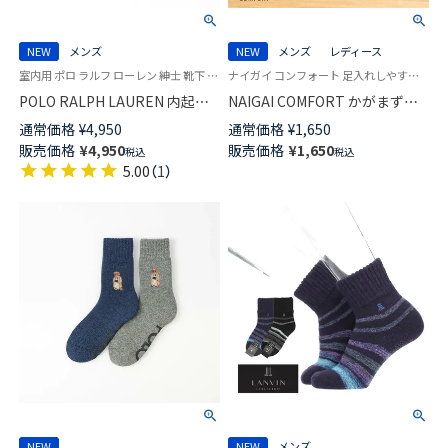
NEW
メンズ
NEW
メンズ
レディース
室内用 ポロ ラルフ ローレン 紳士 靴下 25FW
ナイガイ コンフォート 足入れしやすく ラクラク着脱 自立する靴下 着脱スムーズ
POLO RALPH LAUREN 内起毛
NAIGAI COMFORT かがまず履
総パイル ポロベア ラグジュア
ける ループ付き らくらく着脱
通常価格
¥
4,950
通常価格
¥
1,650
リー パッチワークチェック 毛
ルームソックス 足底ふわふわパ
販売価格
¥
4,950
販売価格
¥
1,650
税込
税込
混 ルームソックス 足底滑り止
イル レディース メンズ
5.00
（
1
）
め付き クルー丈 メンズ 日本製
93022829
02015915
NEW
NEW
メンズ