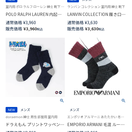
室内用 ポロ ラルフ ローレン 紳士 靴下 25FW
ランバン コレクション 室内用 紳士 靴下
POLO RALPH LAUREN 内起毛
LANVIN COLLECTION 履き口ゆ
総パイル ポロベア 刺しゅう ル
ったり 毛混 総パイル 変形ボー
通常価格
¥
3,960
通常価格
¥
3,630
ームソックス 足底滑り止め付き
ダー ルームソックス 足底滑り
販売価格
¥
3,960
販売価格
¥
3,630
税込
税込
クルー丈 メンズ 02015917
止め付 日本製 クルー丈 メンズ
02415816
NEW
メンズ
メンズ
doraemon 紳士 男性 部屋用 室内用
エンポリオ アルマーニ あたたかい 冬用 靴下
ドラえもん プリントワッペン
EMPORIO ARMANI 毛混 ルーム
ルームソックス クルー丈 メン
ソックス タクテルモール evaイ