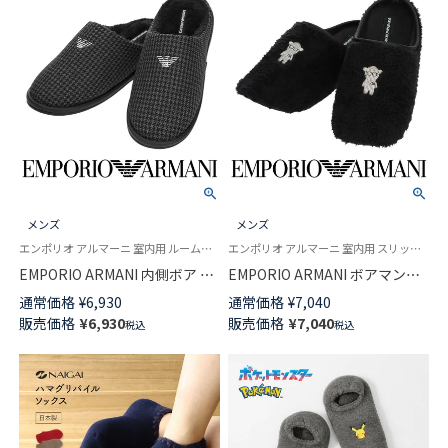
メンズ
メンズ
エンポリオ アルマーニ 室内用 ルームシューズ 公式 紳士
エンポリオ アルマーニ 室内用 スリッパ シルバー刺繍 公式 紳士
EMPORIO ARMANI 内側ボア ハ
EMPORIO ARMANI ボアマンガ
ンドトゥースイーグル刺繍 メン
べア刺繍 ルームシューズ メン
通常価格
¥
6,930
通常価格
¥
7,040
ズ スリッパ 日本製 02345877
ズ 織ネーム付き ウォッシャブ
販売価格
¥
6,930
販売価格
¥
7,040
税込
税込
ル仕様 履き口パイピング 日本
製 02345876