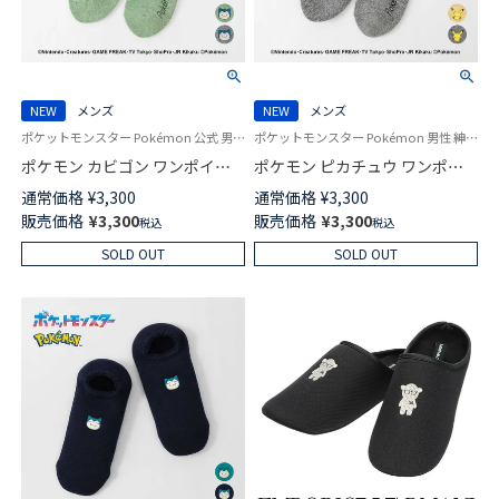
NEW
メンズ
NEW
メンズ
ポケットモンスター Pokémon 公式 男性 紳士 靴下
ポケットモンスター Pokémon 男性 紳士 靴下
ポケモン カビゴン ワンポイン
ポケモン ピカチュウ ワンポイ
ト ルームソックス クルー丈 カ
ント ルームソックス クルー丈
通常価格
¥
3,300
通常価格
¥
3,300
ジュアル ソックス メンズ 日本
カジュアル ソックス メンズ 日
販売価格
¥
3,300
販売価格
¥
3,300
税込
税込
製 02431301
本製 02431300
SOLD OUT
SOLD OUT