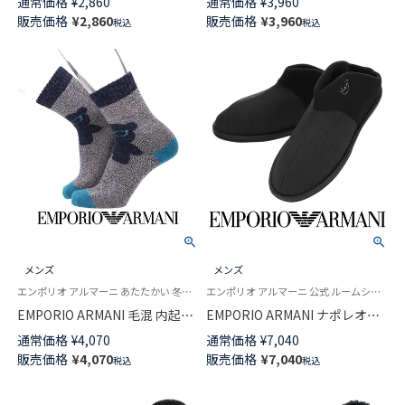
通常価格
¥
2,860
通常価格
¥
3,960
ズ 日本製 02465803
ーグル刺繍 足底滑り止め付 ク
販売価格
¥
2,860
販売価格
¥
3,960
税込
税込
ルー丈 日本製 メンズ 02345875
メンズ
メンズ
エンポリオ アルマーニ あたたかい 冬用 靴下
エンポリオ アルマーニ 公式 ルームシューズ 部屋履き 紳士
EMPORIO ARMANI 毛混 内起毛
EMPORIO ARMANI ナポレオン
フロントビッグベア ルームソッ
ベアヘッド刺繍 メンズ スリッ
通常価格
¥
4,070
通常価格
¥
7,040
クス 足底滑り止め付 クルー丈
パ ウォッシャブル仕様 日本製
販売価格
¥
4,070
販売価格
¥
7,040
税込
税込
日本製 メンズ 02345874
02345879