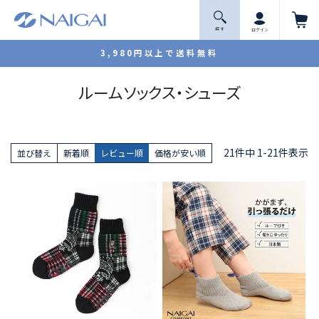
探 す
ログイン
3,980円以上で送料無料
ルームソックス・シューズ
21
件中
1
-
21
件表示
並び替え
新着順
レビュー順
価格が安い順