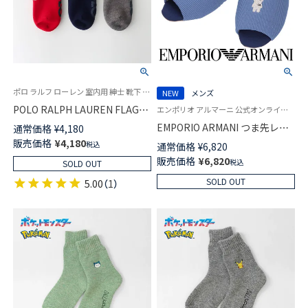
ポロ ラルフ ローレン 室内用 紳士 靴下 2024FW パイルソックス
NEW
メンズ
POLO RALPH LAUREN FLAG
エンポリオ アルマーニ 公式オンラインショップ 紳士 スリッパ
BEAR ポロベア フラッグベア刺
EMPORIO ARMANI つま先レス
通常価格
¥
4,180
繍 ハマグリ ルームソックス 日
ルームシューズ メンズ スリッ
販売価格
¥
4,180
税込
通常価格
¥
6,820
本製 足底滑り止め付き
パ ウォッシャブル仕様 日本製
販売価格
¥
6,820
02015906
税込
SOLD OUT
02345881
SOLD OUT
5.00
（
1
）