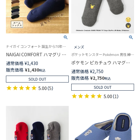
ナイガイ コンフォート 誕生から70年。熟練の職人技で作られた逸品「ハマグリ」 パイルソックス
メンズ
NAIGAI COMFORT ハマグリ 冷
ポケットモンスター Pokémon 男性 紳士 靴下 室内用
えとり ルームソックス メンズ
ポケモン ピカチュウ ハマグリ
通常価格
¥
1,430
02305802
パイル ルームソックス ワンポ
販売価格
¥
1,430
税込
通常価格
¥
2,750
イント刺しゅう 足底滑り止め付
販売価格
¥
2,750
税込
SOLD OUT
き カジュアル メンズ 02431302
SOLD OUT
5.00
（
5
）
5.00
（
1
）