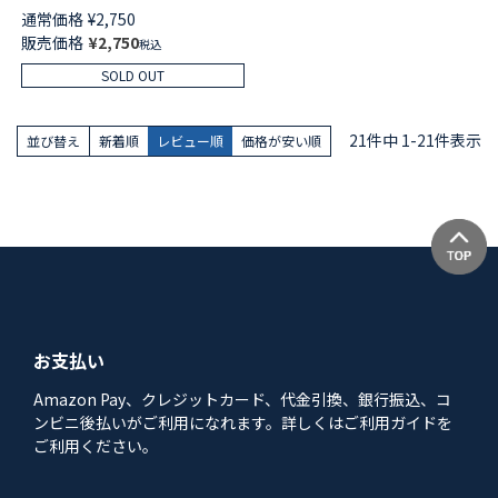
ックス ルームソックス ワンポ
通常価格
¥
2,750
イント刺繍 日本製 レディース
販売価格
¥
2,750
税込
03298805
SOLD OUT
21
件中
1
-
21
件表示
並び替え
新着順
レビュー順
価格が安い順
お支払い
Amazon Pay、クレジットカード、代金引換、銀行振込、コ
ンビニ後払いがご利用になれます。詳しくはご利用ガイドを
ご利用ください。