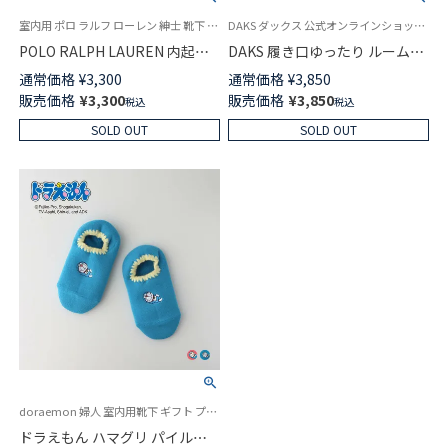
室内用 ポロ ラルフ ローレン 紳士 靴下 25FW
DAKS ダックス 公式オンラインショップ メンズ ソックス 靴下 ギフト
POLO RALPH LAUREN 内起毛
DAKS 履き口ゆったり ルームソ
ポロロゴ ルームソックス 足底
ックス ツィードベア刺繍 足底
通常価格
¥
3,300
通常価格
¥
3,850
すべり止め付き ショート 15cm
すべり止め付き 室内用 メンズ
販売価格
¥
3,300
販売価格
¥
3,850
税込
税込
丈 メンズ 02015916
02511845
SOLD OUT
SOLD OUT
doraemon 婦人 室内用靴下 ギフト プレゼント 無料ラッピング
ドラえもん ハマグリ パイルソ