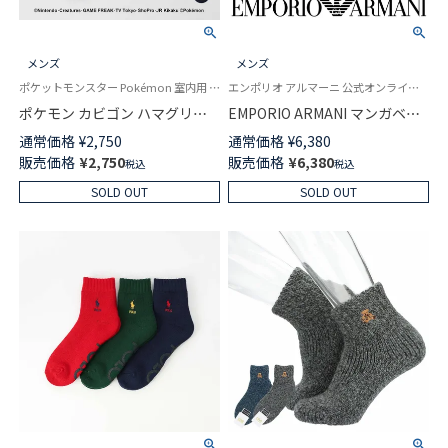
メンズ
メンズ
ポケットモンスター Pokémon 室内用 男性 紳士 靴下
エンポリオ アルマーニ 公式オンラインショップ 紳士 スリッパ
ポケモン カビゴン ハマグリパ
EMPORIO ARMANI マンガベア
イル ルームソックス ワンポイ
シルバー刺繍 ルームシューズ
通常価格
¥
2,750
通常価格
¥
6,380
ント刺しゅう 足底滑り止め付き
メンズ スリッパ ウォッシャブ
販売価格
¥
2,750
販売価格
¥
6,380
税込
税込
カジュアル メンズ 02431303
ル仕様 日本製 02345878
SOLD OUT
SOLD OUT