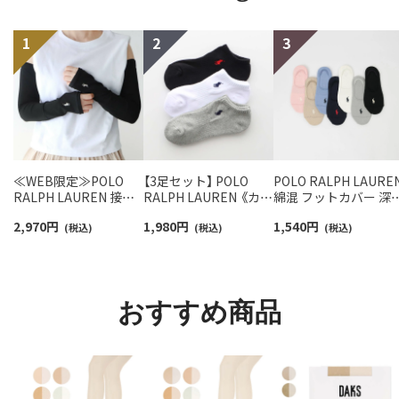
≪WEB限定≫POLO
【3足セット】 POLO
POLO RALPH LAURE
RALPH LAUREN 接触
RALPH LAUREN 《カラ
綿混 フットカバー 深
冷感 吸水速乾 2way ア
ー豊富》 足底パイル ア
き かかと滑り止め付
2,970
円
1,980
円
1,540
円
ームカバー ＆ レッグウ
(税込)
ーチサポート ワンポイ
(税込)
カバーソックス レデ
(税込)
ォーマー レディース
ント刺繍 スニーカー丈
ース 03207940
93228550
ソックス レディース
93246602
おすすめ商品