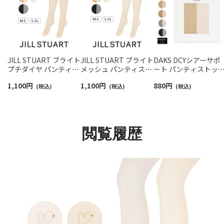
JILL STUART ブライト
JILL STUART ブライト
DAKS DCYシアーサポ
プチダイヤ パンティス
メッシュ パンティスト
ート パンティストッ
トッキング つま先スル
ッキング つま先スルー
ング シルクプロテイ
1,100
円
1,100
円
880
円
ー レディース 日本製
(税込)
レディース 日本製
(税込)
加工 ウエストゆった
(税込)
【365日最短翌日発送】
【365日最短翌日発送】
レディース 日本製【36
01056020
1056010
日最短翌日発送】
01514002
閲覧履歴