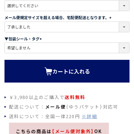
(
必
須
メール便規定サイズを超える場合、宅配便配送となります。
)
(
必
須
▼包装シール・タグ
)
(
必
須
)
カートに入れる
￥3,980以上のご購入で
送料無料
配送について：
メール便
（ゆうパケット）対応可
送料について：全国一律220円
※詳細
こちらの商品は
【メール便対象外】
OK