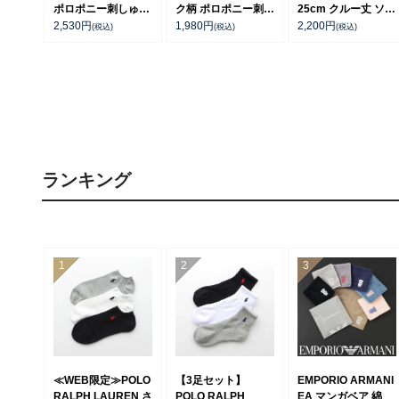
ポロポニー刺しゅう
ク柄 ポロポニー刺し
25cm クルー丈 ソッ
クルー丈 ビジネス
ゅう クルー丈 日本
クス 日本製
2,530
円
1,980
円
2,200
円
(税込)
(税込)
(税込)
カジュアル メンズ
製 メンズ 02045505
02012516
ソックス 日本製
02042707
ランキング
≪WEB限定≫POLO
【3足セット】
EMPORIO ARMANI
RALPH LAUREN さ
POLO RALPH
EA マンガベア 綿