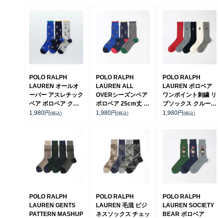
POLO RALPH
POLO RALPH
POLO RALPH
LAUREN オールオ
LAUREN ALL
LAUREN ポロベア
ーバー アスレチック
OVERシーズンベア
ワンポイント刺繍 リ
ベア ポロベア クル
ポロベア 25cm丈 ク
ブソックス クルー丈
ー丈 カジュアル メ
ルー丈 ソックス
メンズ【25-27cm】
1,980
円
1,980
円
1,980
円
(税込)
(税込)
(税込)
ンズ ソックス
02012512
【27-29cm】
02012480
02012450
POLO RALPH
POLO RALPH
POLO RALPH
LAUREN GENTS
LAUREN 毛混 ビジ
LAUREN SOCIETY
PATTERN MASHUP
ネスソックス チェッ
BEAR ポロベア