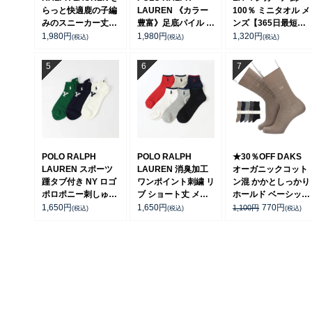
らっと快適鹿の子編
LAUREN 《カラー
100％ ミニタオル メ
みのスニーカー丈ソ
豊富》足底パイル ワ
ンズ【365日最短翌
ックス 【3足セッ
ンポイントソックス
日発送】 02340025
1,980
円
1,980
円
1,320
円
(税込)
(税込)
(税込)
ト】 ワンポイント
ショート丈 アーチサ
メンズ レディース
ポート メンズ
92022800
92009604
POLO RALPH
POLO RALPH
★30％OFF DAKS
LAUREN スポーツ
LAUREN 消臭加工
オーガニックコット
踵タブ付き NY ロゴ
ワンポイント刺繍 リ
ン混 かかとしっかり
ポロポニー刺しゅう
ブ ショート丈 メン
ホールド ベーシック
スニーカー丈 オーガ
ズ ソックス【23-
チェックリンクス ク
1,650
円
1,650
円
770
円
1,100
円
(税込)
(税込)
(税込)
ニックコットン混 メ
25cm】 【25-
ルー丈 メンズ カジ
ンズ ソックス
27cm】【27-
ュアル ソックス
02022328
29cm】02032310
02512668