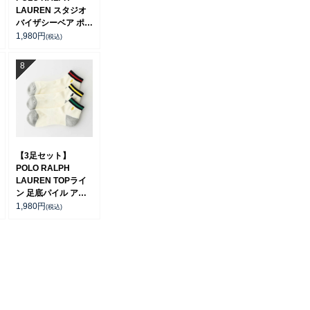
LAUREN スタジオ
バイザシーベア ポロ
ベア オーガニックコ
1,980
円
(税込)
ットン混 ショート丈
ソックス メンズ レ
ディース 92009650
【3足セット】
POLO RALPH
LAUREN TOPライ
ン 足底パイル アー
チサポート ワンポイ
1,980
円
(税込)
ント ショート丈 ソ
ックス メンズ
92009611