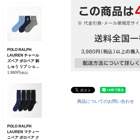
POLO RALPH
LAUREN チャール
ズベア ポロベア 刺
しゅう リブ ショー
ト丈 オーガニックコ
1,980
円
(税込)
ットン混 カジュアル
メンズ ソックス
02012497
商品についてのお問い合わせ
POLO RALPH
LAUREN マティー
ニベア ポロベア ク