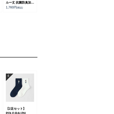
ルー丈 抗菌防臭加工
ビジネス メンズ ソ
1,760
円
(税込)
ックス 02042375
【2足セット】
POLO RALPH