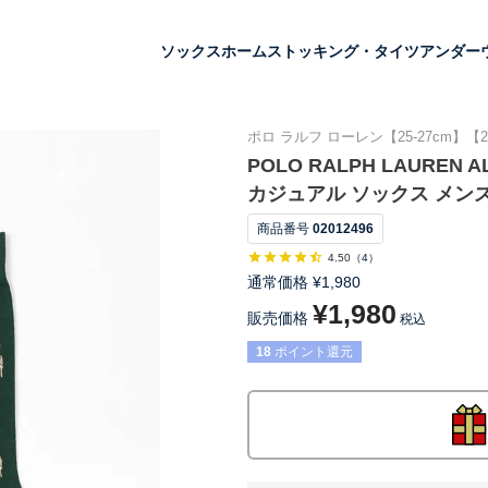
ソックス
ホーム
ストッキング・タイツ
アンダー
ポロ ラルフ ローレン【25-27cm】【2
POLO RALPH LAURE
カジュアル ソックス メンズ 0
商品番号
02012496
4.50
（
4
）
通常価格
¥
1,980
¥
1,980
販売価格
税込
18
ポイント還元