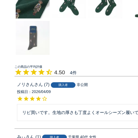
4.50
4
ノリさん
7
非公開
購入者
投稿日
2026/04/09
リピ買いです。生地の厚さも丁度よくオールシーズン履い
みぃ
1
千葉県
40代
女性
購入者