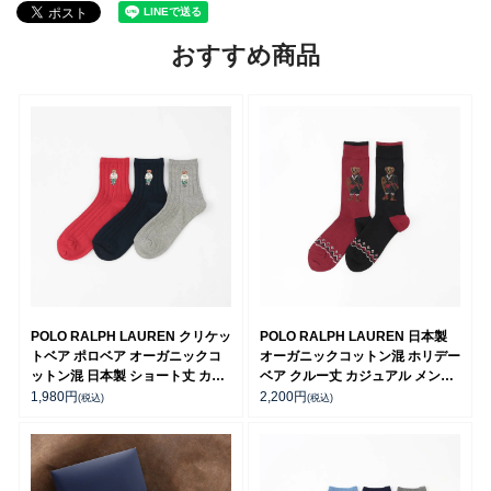
おすすめ商品
POLO RALPH LAUREN クリケッ
POLO RALPH LAUREN 日本製
トベア ポロベア オーガニックコ
オーガニックコットン混 ホリデー
ットン混 日本製 ショート丈 カジ
ベア クルー丈 カジュアル メンズ
ュアル ソックス メンズ
ソックス 02012503
1,980
円
2,200
円
(税込)
(税込)
02012150