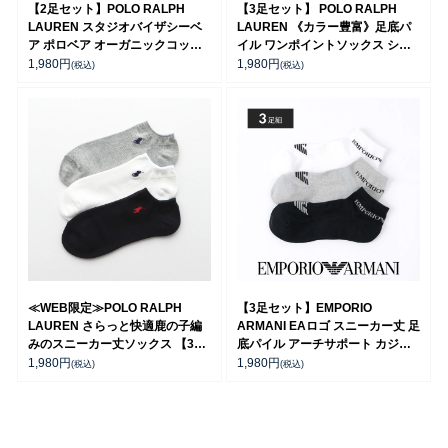
【2足セット】POLO RALPH
【3足セット】 POLO RALPH
LAUREN スタジオバイザシーベ
LAUREN 《カラー豊富》足底パ
ア ポロベア オーガニックコット
イル ワンポイントソックス ショ
ン混 ショート丈 ソックス メンズ
ート丈 アーチサポート メンズ
1,980
円
1,980
円
(税込)
(税込)
レディース 92009650
92009604
≪WEB限定≫POLO RALPH
【3足セット】EMPORIO
LAUREN さらっと快適鹿の子編
ARMANI EAロゴ スニーカー丈 足
みのスニーカー丈ソックス 【3足
底パイル アーチサポート カジュ
セット】 ワンポイント メンズ レ
アルソックス メンズ 92342723
1,980
円
1,980
円
(税込)
(税込)
ディース 92022800