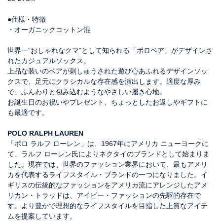
●仕様・特徴
・オーガニックコットン混
世界一“おしゃれなクマ”として知られる「ポロベア」がデザインさ
れたカジュアルソックス。
上品な装いのベアが刺しゅうされた遊び心あふれるデザインソッ
クスで、足元にクラシカルな存在感を演出します。適度な厚み
で、ふんわりと包み込むようなやさしい履き心地。
お誕生日のお祝いやプレゼント、ちょっとしたお返しやギフトに
も最適です。
POLO RALPH LAUREN
「ポロ ラルフ ローレン」は、1967年にアメリカ ニューヨークに
て、ラルフ ローレン氏によりネクタイのブランドとして始まりま
した。現在では、世界のファッション業界において、最もアメリ
カを代表するライフスタイル・ブランドの一つになりました。イ
ギリスの伝統的なファッションをアメリカ流にアレンジしたアメ
リカン・トラッドは、アイビー・ファッションの先駆的存在で
す。より豊かで理想的なライフスタイルを目指した上質なアイテ
ムを提案しています。