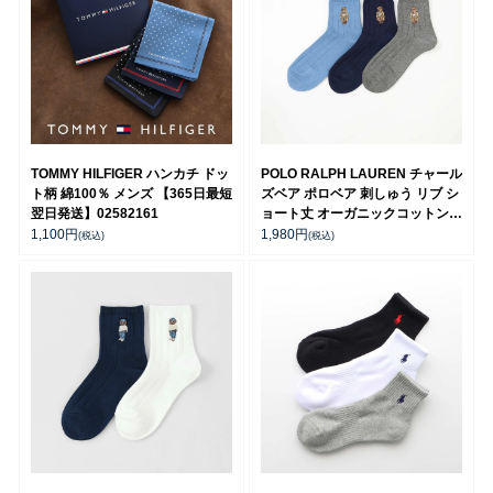
TOMMY HILFIGER ハンカチ ドッ
POLO RALPH LAUREN チャール
ト柄 綿100％ メンズ 【365日最短
ズベア ポロベア 刺しゅう リブ シ
翌日発送】02582161
ョート丈 オーガニックコットン混
カジュアル メンズ ソックス
1,100
円
1,980
円
(税込)
(税込)
02012497