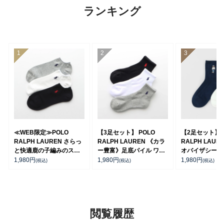
ランキング
≪WEB限定≫POLO
【3足セット】 POLO
【2足セット】P
RALPH LAUREN さらっ
RALPH LAUREN 《カラ
RALPH LAUR
と快適鹿の子編みのスニ
ー豊富》足底パイル ワン
オバイザシーベ
ーカー丈ソックス 【3足
ポイントソックス ショー
ア オーガニッ
1,980
円
1,980
円
1,980
円
(税込)
(税込)
(税込)
セット】 ワンポイント メ
ト丈 アーチサポート メン
混 ショート丈 
ンズ レディース
ズ 92009604
ンズ レディー
92022800
92009650
閲覧履歴