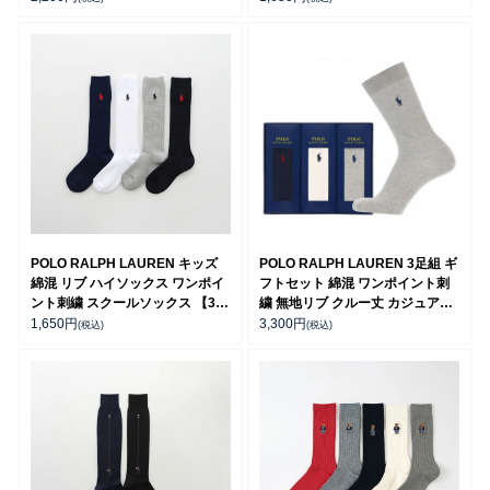
28cm】 02032303
POLO RALPH LAUREN キッズ
POLO RALPH LAUREN 3足組 ギ
綿混 リブ ハイソックス ワンポイ
フトセット 綿混 ワンポイント刺
ント刺繍 スクールソックス 【365
繍 無地リブ クルー丈 カジュアル
日最短翌日発送】 04873500
ソックス メンズ 02092177 (
1,650
円
3,300
円
(税込)
(税込)
PLC-30 ) giftset