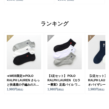
ランキング
≪WEB限定≫POLO
【3足セット】 POLO
【2足セット】P
RALPH LAUREN さらっ
RALPH LAUREN 《カラ
RALPH LAUR
と快適鹿の子編みのスニ
ー豊富》足底パイル ワン
オバイザシーベ
ーカー丈ソックス 【3足
ポイントソックス ショー
ア オーガニッ
1,980
円
1,980
円
1,980
円
(税込)
(税込)
(税込)
セット】 ワンポイント メ
ト丈 アーチサポート メン
混 ショート丈 
ンズ レディース
ズ 92009604
ンズ レディー
92022800
92009650