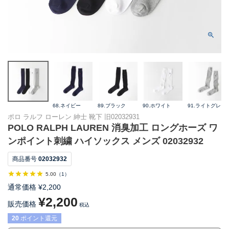
68.ネイビー
89.ブラック
90.ホワイト
91.ライトグレー
ポロ ラルフ ローレン 紳士 靴下 旧02032931
POLO RALPH LAUREN 消臭加工 ロングホーズ ワ
ンポイント刺繍 ハイソックス メンズ 02032932
商品番号
02032932
5.00
（
1
）
通常価格
¥
2,200
¥
2,200
販売価格
税込
20
ポイント還元