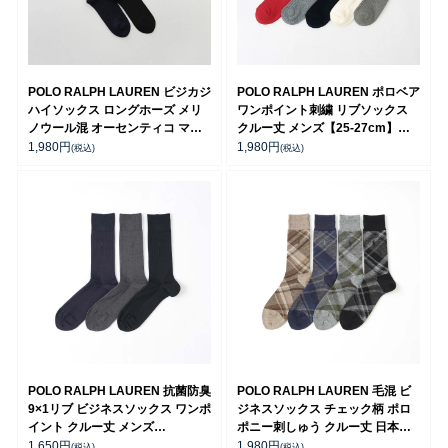
POLO RALPH LAUREN ビジカジ
POLO RALPH LAUREN ポロベア
ハイソックス ロングホーズ メリ
ワンポイント刺繍 リブソックス
ノウール混 オーセンティコ マテ
クルー丈 メンズ【25-27cm】
ィーニベア メンズ 92041900
【27-29cm】 02012450
1,980
円
1,980
円
(税込)
(税込)
POLO RALPH LAUREN 抗菌防臭
POLO RALPH LAUREN 毛混 ビ
9×1リブ ビジネスソックス ワンポ
ジネスソックス チェック柄 ポロ
イント クルー丈 メンズ
ポニー刺しゅう クルー丈 日本製
02042030
メンズ 02045505
1,650
円
1,980
円
(税込)
(税込)