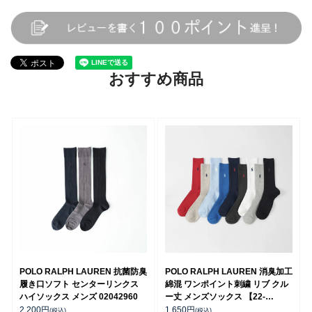
おすすめ商品
POLO RALPH LAUREN 抗菌防臭
POLO RALPH LAUREN 消臭加工
履き口ソフト センターリンクス
綿混 ワンポイント刺繍 リブ クル
ハイソックス メンズ 02042960
ー丈 メンズソックス 【22-
24cm】 【24-26cm】【26-
2,200
円
1,650
円
(税込)
(税込)