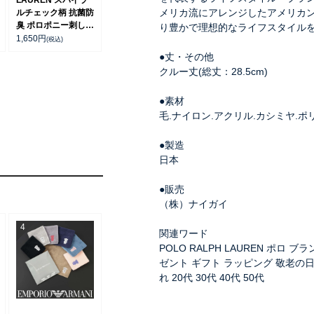
LAUREN スパイラ
メリカ流にアレンジしたアメリカ
ルチェック柄 抗菌防
臭 ポロポニー刺しゅ
り豊かで理想的なライフスタイル
う クルー丈 ビジネ
1,650
円
(税込)
ス メンズ ソックス
●丈・その他
【25-26cm】
クルー丈(総丈：28.5cm)
02042420
●素材
毛.ナイロン.アクリル.カシミヤ.ポ
●製造
日本
●販売
（株）ナイガイ
関連ワード
POLO RALPH LAUREN ポロ 
ゼント ギフト ラッピング 敬老の日 
れ 20代 30代 40代 50代