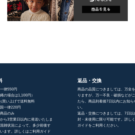
料
返品・交換
一律550円
商品の品質につきましては、万全
縄の場合は1,100円）
りますが、万一不良・破損などが
以上お買い上げで送料無料
たら、商品到着後7日以内にお知ら
国一律220円
い。
の商品のみ
返品・交換につきましては、7日以
から3営業日以内に発送いたしま
封・未使用に限り可能です。詳し
の混雑状況によって、多少前後す
ガイドをご利用ください。
ざいます。詳しくはご利用ガイド