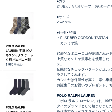
●カラー
24.モカ、57.オリーブ、69.ダー
●サイズ
25-27cm
●仕様・特徴
・FLAT BED GORDON TARTAN
・カシミヤ混
POLO RALPH
LAUREN 毛混 ビジ
代表的なポニーロゴが刺繍された
ネスソックス チェッ
上質なカシミヤ混素材を使用した
ク柄 ポロポニー刺し
ス。
ゅう クルー丈 日本
1,980
円
(税込)
製 メンズ 02045505
伝統的なチェックパターンが足元
ラスしてくれます。
カシミヤは保温性が高く、寒い季
お誕生日のお祝いやプレゼント、
POLO RALPH LAUREN
「ポロ ラルフ ローレン」は、19
タイのブランドとして始まりまし
POLO RALPH
を代表するライフスタイル・ブラ