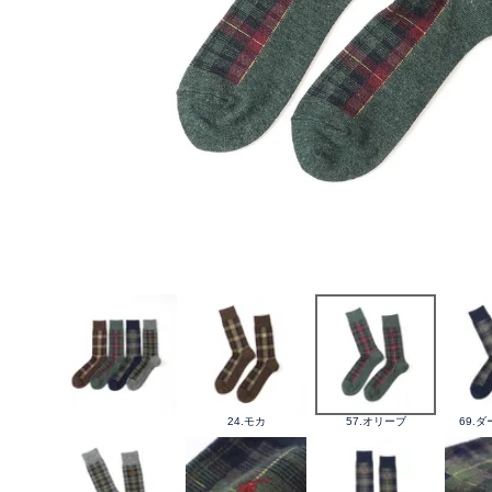
24.モカ
57.オリーブ
69.