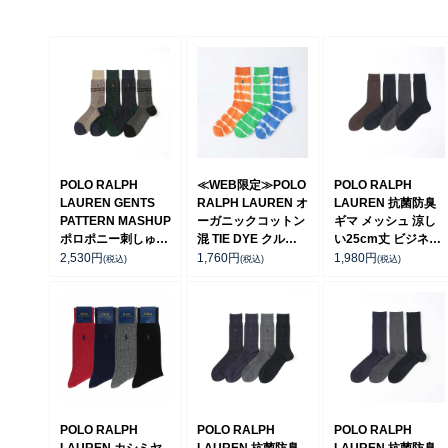
POLO RALPH
≪WEB限定≫POLO
POLO RALPH
LAUREN GENTS
RALPH LAUREN オ
LAUREN 抗菌防臭
PATTERN MASHUP
ーガニックコットン
ギマ メッシュ 涼し
ポロポニー刺しゅう
混 TIE DYE クルー
い25cm丈 ビジネス
クルー丈 ビジネス
丈 ソックス メンズ
ソックス クルー丈
2,530
円
1,760
円
1,980
円
(税込)
(税込)
(税込)
カジュアル メンズ
92012545
日本製【25-27cm】
ソックス 日本製
【27-29cm】
02042707
02042434
POLO RALPH
POLO RALPH
POLO RALPH