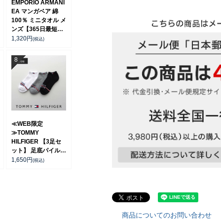
EMPORIO ARMANI
EA マンガベア 綿
100％ ミニタオル メ
ンズ【365日最短翌
日発送】 02340025
1,320
円
(税込)
≪WEB限定
≫TOMMY
HILFIGER 【3足セ
ット】 足底パイル
スニーカー丈ソック
1,650
円
(税込)
ス オーガニックコッ
トン混 ユニセックス
【365日最短翌日発
送】 92554054
商品についてのお問い合わせ