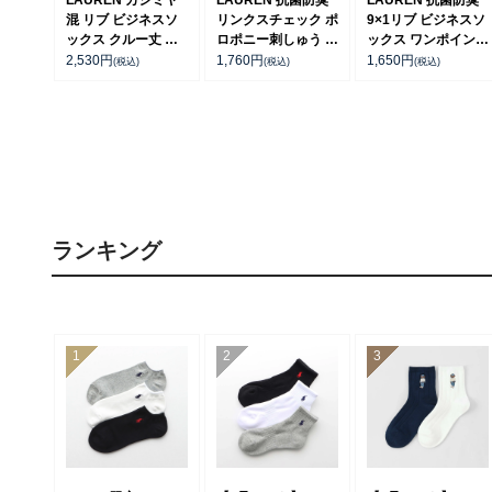
LAUREN カシミヤ
LAUREN 抗菌防臭
LAUREN 抗菌防臭
混 リブ ビジネスソ
リンクスチェック ポ
9×1リブ ビジネスソ
ックス クルー丈 メ
ロポニー刺しゅう ク
ックス ワンポイント
ンズ 日本製
ルー丈 ビジネス メ
クルー丈 メンズ
2,530
円
1,760
円
1,650
円
(税込)
(税込)
(税込)
02041412
ンズ ソックス
02042030
02042424
ランキング