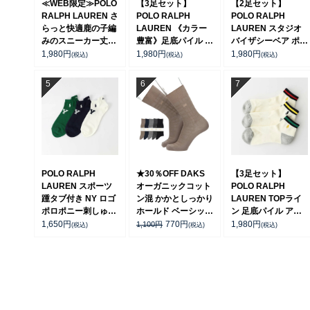
≪WEB限定≫POLO
【3足セット】
【2足セット】
RALPH LAUREN さ
POLO RALPH
POLO RALPH
らっと快適鹿の子編
LAUREN 《カラー
LAUREN スタジオ
みのスニーカー丈ソ
豊富》足底パイル ワ
バイザシーベア ポロ
ックス 【3足セッ
ンポイントソックス
ベア オーガニックコ
1,980
円
1,980
円
1,980
円
(税込)
(税込)
(税込)
ト】 ワンポイント
ショート丈 アーチサ
ットン混 ショート丈
メンズ レディース
ポート メンズ
ソックス メンズ レ
92022800
92009604
ディース 92009650
POLO RALPH
★30％OFF DAKS
【3足セット】
LAUREN スポーツ
オーガニックコット
POLO RALPH
踵タブ付き NY ロゴ
ン混 かかとしっかり
LAUREN TOPライ
ポロポニー刺しゅう
ホールド ベーシック
ン 足底パイル アー
スニーカー丈 オーガ
チェックリンクス ク
チサポート ワンポイ
1,650
円
770
円
1,980
円
1,100
円
(税込)
(税込)
(税込)
ニックコットン混 メ
ルー丈 メンズ カジ
ント ショート丈 ソ
ンズ ソックス
ュアル ソックス
ックス メンズ
02022328
02512668
92009611