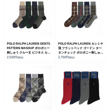
POLO RALPH LAUREN GENTS
POLO RALPH LAUREN カシミヤ
PATTERN MASHUP ポロポニー
混 フラットベッド ゴードン ター
刺しゅう クルー丈 ビジネス カジ
タンチェック ポロポニー刺しゅう
ュアル メンズ ソックス 日本製
クルー丈 ビジネス カジュアル 日
2,530
円
2,750
円
(税込)
(税込)
02042707
本製 メンズ ソックス 02041005