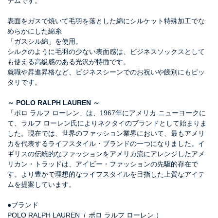
テムです。
表面をガスで焼いて毛羽を落とした綿にシルケット特殊加工でな
めらかにした綿糸
「ガスシル綿」を使用。
シルクのように毛羽の少ない表面感は、ビジネスソックスとして
も使える高級感のある光沢が特徴です。
就職や昇進昇格など、ビジネスシーンでのお祝いや餞別にもピッ
タリです。
～ POLO RALPH LAUREN ～
「ポロ ラルフ ローレン」は、1967年にアメリカ ニューヨークに
て、ラルフ ローレン氏によりネクタイのブランドとして始まりま
した。現在では、世界のファッション業界において、最もアメリ
カを代表するライフスタイル・ブランドの一つになりました。イ
ギリスの伝統的なファッションをアメリカ流にアレンジしたアメ
リカン・トラッドは、アイビー・ファッションの先駆的存在で
す。より豊かで理想的なライフスタイルを目指した上質なアイテ
ムを提案しています。
●ブランド
POLO RALPH LAUREN（ ポロ ラルフ ローレン ）