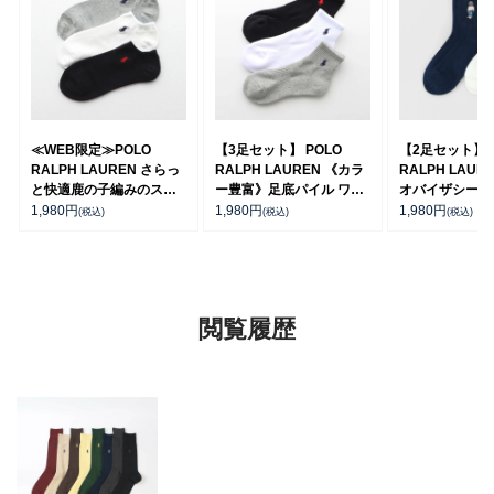
≪WEB限定≫POLO
【3足セット】 POLO
【2足セット】P
RALPH LAUREN さらっ
RALPH LAUREN 《カラ
RALPH LAUR
と快適鹿の子編みのスニ
ー豊富》足底パイル ワン
オバイザシーベ
ーカー丈ソックス 【3足
ポイントソックス ショー
ア オーガニッ
1,980
円
1,980
円
1,980
円
(税込)
(税込)
(税込)
セット】 ワンポイント メ
ト丈 アーチサポート メン
混 ショート丈 
ンズ レディース
ズ 92009604
ンズ レディー
92022800
92009650
閲覧履歴