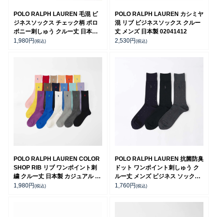
POLO RALPH LAUREN 毛混 ビ
POLO RALPH LAUREN カシミヤ
ジネスソックス チェック柄 ポロ
混 リブ ビジネスソックス クルー
ポニー刺しゅう クルー丈 日本製
丈 メンズ 日本製 02041412
メンズ 02045505
1,980
円
2,530
円
(税込)
(税込)
POLO RALPH LAUREN COLOR
POLO RALPH LAUREN 抗菌防臭
SHOP RIB リブ ワンポイント刺
ドット ワンポイント刺しゅう ク
繍 クルー丈 日本製 カジュアル ソ
ルー丈 メンズ ビジネス ソックス
ックス メンズ 02012605
【25-27cm】02042385
1,980
円
1,760
円
(税込)
(税込)