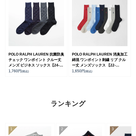
POLO RALPH LAUREN 抗菌防臭
POLO RALPH LAUREN 消臭加工
チェック ワンポイント クルー丈
綿混 ワンポイント刺繍 リブ クル
メンズ ビジネス ソックス【24-
ー丈 メンズソックス 【22-
25cm】【25-26cm】【27-
24cm】 【24-26cm】【26-
1,760
円
1,650
円
(税込)
(税込)
28cm】02042384
28cm】 02032303
ランキング