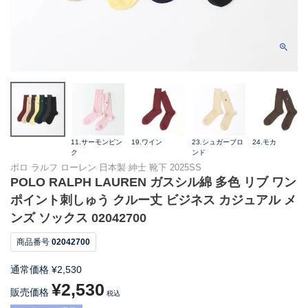
11.サーモンピン
19.ワイン
23.シュガーブロ
24.モカ
ク
ンド
ポロ ラルフ ローレン 日本製 紳士 靴下 2025SS
POLO RALPH LAUREN ガスシル綿 多色 リブ ワン
ポイント刺しゅう クルー丈 ビジネス カジュアル メ
ンズ ソックス 02042700
商品番号
02042700
通常価格
¥
2,530
¥
2,530
販売価格
税込