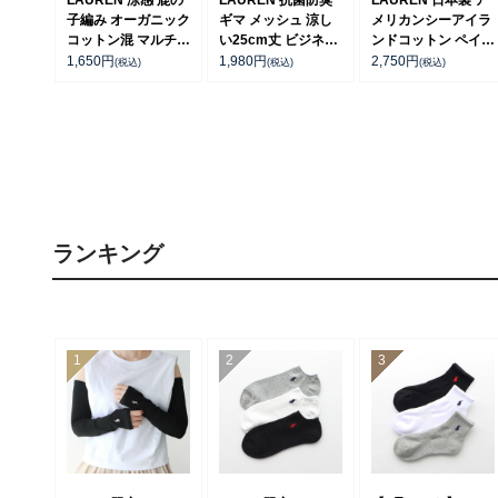
LAUREN 涼感 鹿の
LAUREN 抗菌防臭
LAUREN 日本製 ア
子編み オーガニック
ギマ メッシュ 涼し
メリカンシーアイラ
コットン混 マルチ
い25cm丈 ビジネス
ンドコットン ペイズ
PP 20cm ミドル丈
ソックス クルー丈
リー クルー丈 ソッ
1,650
円
1,980
円
2,750
円
(税込)
(税込)
(税込)
ソックス 02012513
日本製【25-27cm】
クス 02042713
【27-29cm】
02042434
ランキング