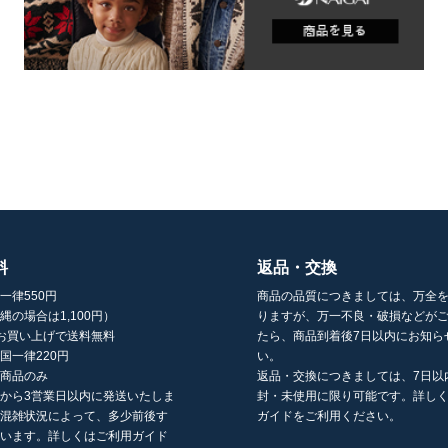
料
返品・交換
一律550円
商品の品質につきましては、万全
縄の場合は1,100円）
りますが、万一不良・破損などが
以上お買い上げで送料無料
たら、商品到着後7日以内にお知ら
国一律220円
い。
の商品のみ
返品・交換につきましては、7日以
から3営業日以内に発送いたしま
封・未使用に限り可能です。詳し
の混雑状況によって、多少前後す
ガイドをご利用ください。
ざいます。詳しくはご利用ガイド