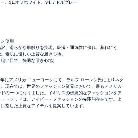
ビー、91.オフホワイト、94.ミドルグレー
トン使用
光沢、滑らかな肌触りを実現。吸湿・通気性に優れ、蒸れにく
徴。素肌に優しい上質な履き心地。
な縫い目で、快適な履き心地）
67年にアメリカ ニューヨークにて、ラルフ ローレン氏によりネク
た。現在では、世界のファッション業界において、最もアメリカ
ンドの一つになりました。イギリスの伝統的なファッションをア
ン・トラッドは、アイビー・ファッションの先駆的存在です。よ
を目指した上質なアイテムを提案しています。