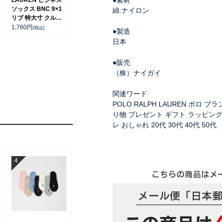
●素材
LAUREN ビジネス
ソックス BNC 9×1
綿.ナイロン
リブ 特大寸 クルー
丈 【29-31cm】
1,760
円
(税込)
●製造
02042040
日本
●販売
（株）ナイガイ
関連ワード
POLO RALPH LAUREN ポロ 
り物 プレゼント ギフト ラッピング 
レ おしゃれ 20代 30代 40代 50代