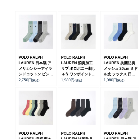
POLO RALPH
POLO RALPH
POLO RALPH
LAUREN 日本製 ア
LAUREN 消臭加工
LAUREN 抗菌防臭
メリカンシーアイラ
リブ ポロポニー刺し
メッシュ 20cm ミド
ンドコットン ピンチ
ゅう ワンポイント
ル丈 ソックス 日本
ェック クルー丈 ソ
特大寸 大きいサイズ
製【25-27cm】
2,750
円
1,980
円
1,980
円
(税込)
(税込)
(税込)
ックス 02042711
クルー丈 ソックス
【27-29cm】
【28-30cm】
02012538
02032313
POLO RALPH
POLO RALPH
POLO RALPH