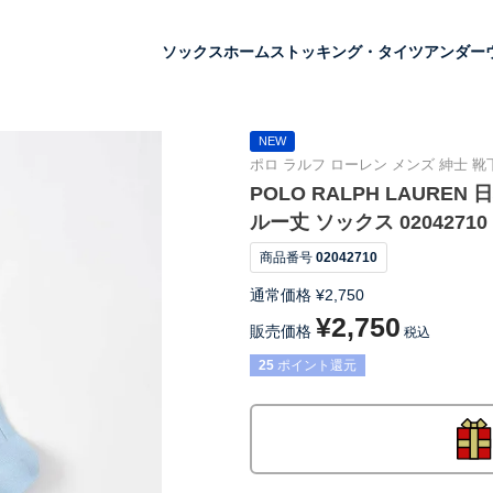
ソックス
ホーム
ストッキング・タイツ
アンダー
NEW
ポロ ラルフ ローレン メンズ 紳士 靴下
POLO RALPH LAUR
ルー丈 ソックス 02042710
商品番号
02042710
通常価格
¥
2,750
¥
2,750
販売価格
税込
25
ポイント還元