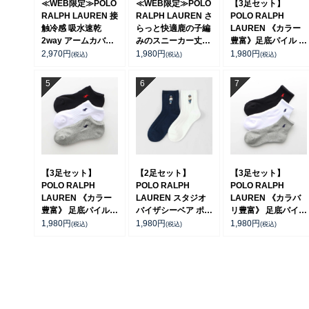
≪WEB限定≫POLO
≪WEB限定≫POLO
【3足セット】
RALPH LAUREN 接
RALPH LAUREN さ
POLO RALPH
触冷感 吸水速乾
らっと快適鹿の子編
LAUREN 《カラー
2way アームカバー
みのスニーカー丈ソ
豊富》足底パイル ワ
＆ レッグウォーマー
ックス 【3足セッ
ンポイントソックス
2,970
円
1,980
円
1,980
円
(税込)
(税込)
(税込)
レディース
ト】 ワンポイント
ショート丈 アーチサ
93228550
メンズ レディース
ポート メンズ
92022800
92009604
【3足セット】
【2足セット】
【3足セット】
POLO RALPH
POLO RALPH
POLO RALPH
LAUREN 《カラー
LAUREN スタジオ
LAUREN 《カラバ
豊富》 足底パイル
バイザシーベア ポロ
リ豊富》 足底パイル
アーチサポート ワン
ベア オーガニックコ
アーチサポート ワン
1,980
円
1,980
円
1,980
円
(税込)
(税込)
(税込)
ポイント刺繍 スニー
ットン混 ショート丈
ポイント刺繍 ショー
カー丈 ソックス レ
ソックス メンズ レ
ト丈 ソックス レデ
ディース 93246602
ディース 92009650
ィース 93246604