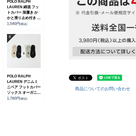
POLO RALPH
LAUREN 綿混 フッ
トカバー 深履き か
かと滑り止め付き カ
バーソックス レディ
1,540
円
(税込)
ース 03207940
POLO RALPH
LAUREN デニムミ
ニベア フットカバー
商品についてのお問い合わせ
ソックス オーガニッ
クコットン混 レディ
1,760
円
(税込)
ース 03207920