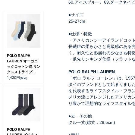
60.アイスブルー、69.ダークネイ
●サイズ
25-27cm
●仕様・特徴
・アメリカンシーアイランドコッ
長繊維の柔らかさと高級感のある
く、耐久性と形崩れの少なさも特
POLO RALPH
・爪先リンキング仕様（フラット
LAUREN オーガニ
ックコットン混 リン
POLO RALPH LAUREN
クスストライプ
20cm ミドル丈 ソッ
「ポロ ラルフ ローレン」は、19
1,430
円
(税込)
クス【25-27cm】
タイのブランドとして始まりまし
【27-29cm】
を代表するライフスタイル・ブラ
02012510
メリカ流にアレンジしたアメリカ
り豊かで理想的なライフスタイル
●丈・その他
クルー丈(総丈：28.5cm)
POLO RALPH