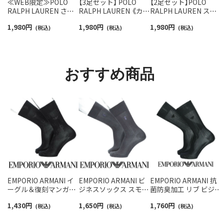
≪WEB限定≫POLO
【3足セット】 POLO
【2足セット】POLO
RALPH LAUREN さら
RALPH LAUREN 《カラ
RALPH LAUREN スタ
っと快適鹿の子編みの
ー豊富》足底パイル ワ
ジオバイザシーベア 
1,980
円
1,980
円
1,980
円
スニーカー丈ソックス
(税込)
ンポイントソックス シ
(税込)
ロベア オーガニック
(税込)
【3足セット】 ワンポイ
ョート丈 アーチサポー
ットン混 ショート丈 
ント メンズ レディース
ト メンズ 92009604
ックス メンズ レディ
92022800
ス 92009650
おすすめ商品
EMPORIO ARMANI イ
EMPORIO ARMANI ビ
EMPORIO ARMANI 抗
ーグル＆復刻マンガベ
ジネスソックス スモー
菌防臭加工 リブ ビジ
アシルエット クルー丈
ルベアサイドストライ
スソックス ロゴ刺繍 
1,430
円
1,650
円
1,760
円
ビジネス ソックス メン
(税込)
プ ワンポイントベア刺
(税込)
ルー丈 メンズ【25-
(税込)
ズ 02312580
しゅう クルー丈 メンズ
27cm】【27-29cm】