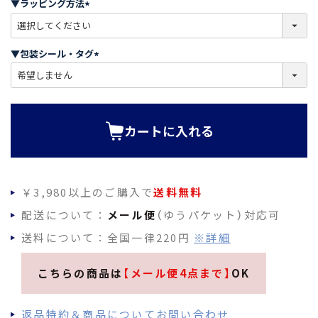
▼ラッピング方法
)
(
必
須
▼包装シール・タグ
)
(
必
須
)
カートに入れる
￥3,980以上のご購入で
送料無料
配送について：
メール便
（ゆうパケット）対応可
送料について：全国一律220円
※詳細
こちらの商品は
【メール便4点まで】
OK
返品特約＆商品についてお問い合わせ