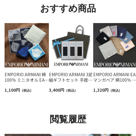
おすすめ商品
EMPORIO ARMANI 綿
EMPORIO ARMANI 3足
EMPORIO ARMANI EA
100％ ミニタオル EA 3
組ギフトセット 手提げ
マンガベア 綿100％ 
面マンガベア ハンドタ
紙袋付き Dress リブ ビ
ニタオル メンズ【365
1,100
円
3,400
円
1,320
円
オル メンズ【365日最短
(税込)
ジネスソックス クルー
(税込)
最短翌日発送】
(税込)
翌日発送】 02340026
丈 メンズ
02340025
02492041（EA-3P-RB）
閲覧履歴