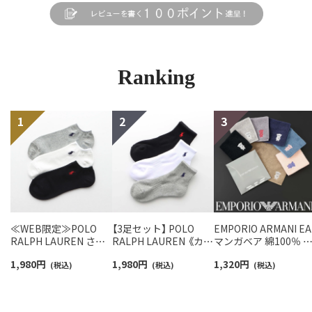
Ranking
≪WEB限定≫POLO
【3足セット】 POLO
EMPORIO ARMANI EA
RALPH LAUREN さら
RALPH LAUREN 《カラ
マンガベア 綿100％ 
っと快適鹿の子編みの
ー豊富》足底パイル ワ
ニタオル メンズ【365
1,980
円
1,980
円
1,320
円
スニーカー丈ソックス
(税込)
ンポイントソックス シ
(税込)
最短翌日発送】
(税込)
【3足セット】 ワンポイ
ョート丈 アーチサポー
02340025
ント メンズ レディース
ト メンズ 92009604
92022800