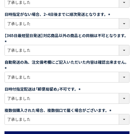
(
必
須
日時指定がない場合、2-4日後までに順次発送となります。
)
(
必
須
【365日最短翌日発送】対応商品以外の商品との同梱は不可となります。
)
(
必
須
自動発送の為、注文備考欄にご記入いただいた内容は確認出来ません。
)
(
必
須
日時付指定配送は「郵便局留め」不可です。
)
(
必
須
複数個購入された場合、複数個口で届く場合がございます。
)
(
必
須