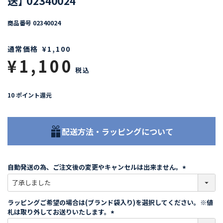
送】 02340024
商品番号
02340024
通常価格
¥
1,100
¥
1,100
税込
10
ポイント還元
配送方法・ラッピングについて
自動発送の為、ご注文後の変更やキャンセルは出来ません。
(
必
須
ラッピングご希望の場合は(ブランド袋入り)を選択してください。※値
)
札は取り外してお送りいたします。