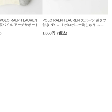
LO RALPH LAUREN
POLO RALPH LAUREN スポーツ 踵タブ
足底パイル アーチサポート
付き NY ロゴ ポロポニー刺しゅう スニー
ショート丈 ソックス メン
カー丈 オーガニックコットン混 メンズ
)
1,650
円
(税込)
ソックス 02022328