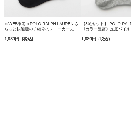
≪WEB限定≫POLO RALPH LAUREN さ
【3足セット】 POLO RALP
らっと快適鹿の子編みのスニーカー丈ソ
《カラー豊富》足底パイル
ックス 【3足セット】 ワンポイント メン
ソックス ショート丈 アー
1,980
円
(税込)
1,980
円
(税込)
ズ レディース 92022800
ンズ 92009604