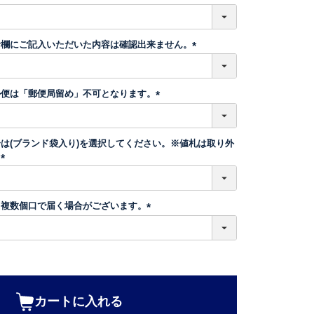
)
(
必
須
考欄にご記入いただいた内容は確認出来ません。
)
(
必
須
ル便は「郵便局留め」不可となります。
)
(
必
須
は(ブランド袋入り)を選択してください。※値札は取り外
)
。
(
必
須
、複数個口で届く場合がございます。
)
(
必
須
)
カートに入れる