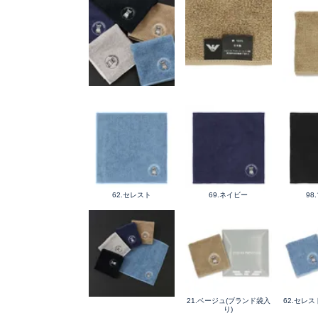
62.セレスト
69.ネイビー
98
21.ベージュ(ブランド袋入
62.セレ
り)