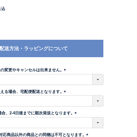
税込
配送方法・ラッピングについて
後の変更やキャンセルは出来ません。
(
必
須
超える場合、宅配便配送となります。
)
(
必
須
場合、2-4日後までに順次発送となります。
)
(
必
須
】対応商品以外の商品との同梱は不可となります。