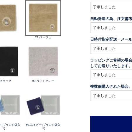
自動発送の為、注文備
21.ベージュ
日時付指定配送・メー
ラッピングご希望の場合
してお送りいたします
.ブラック
93.ライトグレー
複数個購入された場合
スト(ブランド袋入
69.ネイビー(ブランド袋入
り)
り)