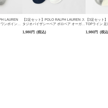
H LAUREN
【2足セット】POLO RALPH LAUREN ス
【3足セット】PO
 ワンポイント
タジオバイザシーベア ポロベア オーガニ
TOPライン 
チサポート メ
ックコットン混 ショート丈 ソックス メ
ワンポイント 
1,980
円
(税込)
1,980
円
(税込
ンズ レディース 92009650
ズ 92009611