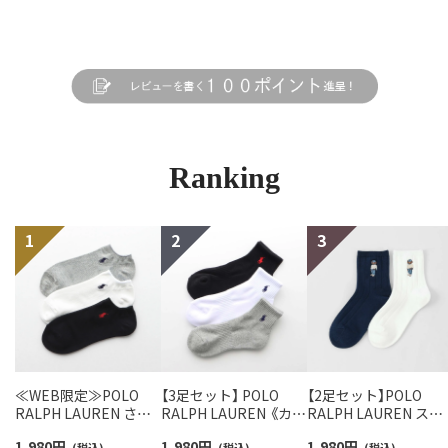
Ranking
≪WEB限定≫POLO
【3足セット】 POLO
【2足セット】POLO
RALPH LAUREN さら
RALPH LAUREN 《カラ
RALPH LAUREN スタ
っと快適鹿の子編みの
ー豊富》足底パイル ワ
ジオバイザシーベア 
1,980
円
1,980
円
1,980
円
(税込)
(税込)
(税込)