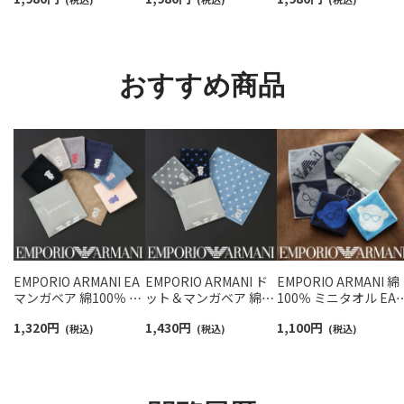
スニーカー丈ソックス
ンポイントソックス シ
ロベア オーガニック
【3足セット】 ワンポイ
ョート丈 アーチサポー
ットン混 ショート丈 
ント メンズ レディース
ト メンズ 92009604
ックス メンズ レディ
92022800
ス 92009650
おすすめ商品
EMPORIO ARMANI EA
EMPORIO ARMANI ド
EMPORIO ARMANI 綿
マンガベア 綿100％ ミ
ット＆マンガベア 綿
100％ ミニタオル EA 
ニタオル メンズ【365日
100％ ミニタオル【365
面マンガベア ハンド
1,320
円
1,430
円
1,100
円
最短翌日発送】
(税込)
日最短翌日発送】
(税込)
オル メンズ【365日最
(税込)
02340025
02340027
翌日発送】 02340026