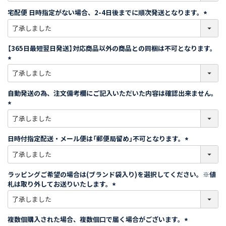
須
宅配便 日時指定がない場合、2-4日後までに順次発送となります。
)
(
必
須
【365日最短翌日発送】対応商品以外の商品との同梱は不可となります。
)
(
必
須
自動発送の為、注文備考欄にご記入いただいた内容は確認出来ません。
)
(
必
須
日時付指定配送・メール便は「郵便局留め」不可となります。
)
(
必
須
ラッピングご希望の場合は(ブランド袋入り)を選択してください。※値
)
札は取り外してお送りいたします。
(
必
須
複数個購入された場合、複数個口で届く場合がございます。
)