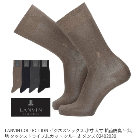
LANVIN COLLECTION ビジネスソックス 小寸 大寸 抗菌防臭 平無
地 タックストライプJLカット クルー丈 メンズ 02402030