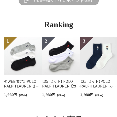
Ranking
≪WEB限定≫POLO
【3足セット】 POLO
【2足セット】POLO
RALPH LAUREN さら
RALPH LAUREN 《カラ
RALPH LAUREN スタ
っと快適鹿の子編みの
ー豊富》足底パイル ワ
ジオバイザシーベア 
1,980
円
1,980
円
1,980
円
スニーカー丈ソックス
(税込)
ンポイントソックス シ
(税込)
ロベア オーガニック
(税込)
【3足セット】 ワンポイ
ョート丈 アーチサポー
ットン混 ショート丈 
ント メンズ レディース
ト メンズ 92009604
ックス メンズ レディ
92022800
ス 92009650