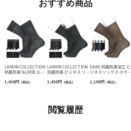
おすすめ商品
LANVIN COLLECTION
LANVIN COLLECTION
DAKS 抗菌防臭加工 ビ
抗菌防臭 8x2RIB JL刺
抗菌防臭 ビジネス ソッ
ジネスソックス 小寸 
繍 クルー丈 ビジネスソ
クス アールデコリンク
寸 平無地 タックスト
1,430
円
1,430
円
1,100
円
ックス メンズ
(税込)
ス クルー丈 メンズ
(税込)
イプ クルー丈 メンズ
(税込)
02402019
02402039
02502571
閲覧履歴