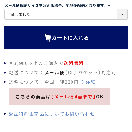
須
メール便規定サイズを超える場合、宅配便配送となります。
)
(
必
須
)
カートに入れる
￥3,980以上のご購入で
送料無料
配送について：
メール便
（ゆうパケット）対応可
送料について：全国一律220円
※詳細
こちらの商品は
【メール便4点まで】
OK
返品特約＆商品についてお問い合わせ