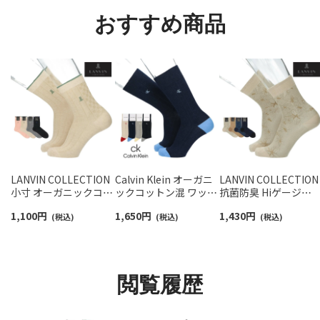
おすすめ商品
LANVIN COLLECTION
Calvin Klein オーガニ
LANVIN COLLECTION
小寸 オーガニックコッ
ックコットン混 ワッフ
抗菌防臭 Hiゲージ
トン混 アシンメトリー
ルストライプ クルー丈
ALOHAパリデザイン
1,100
円
1,650
円
1,430
円
リンクス 20cm ミドル
(税込)
カジュアル ソックス メ
(税込)
ミドル丈 カジュアル 
(税込)
丈 カジュアル ソックス
ンズ 02542280
ックス メンズ
メンズ 02412142
02412144
閲覧履歴