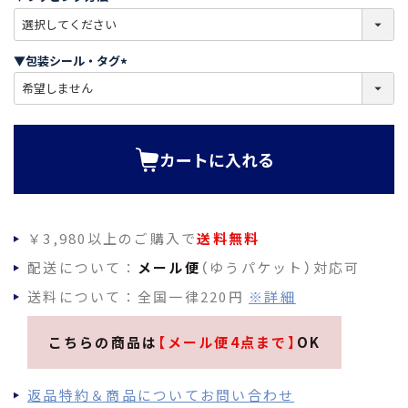
)
(
必
須
▼包装シール・タグ
)
(
必
須
)
カートに入れる
￥3,980以上のご購入で
送料無料
配送について：
メール便
（ゆうパケット）対応可
送料について：全国一律220円
※詳細
こちらの商品は
【メール便4点まで】
OK
返品特約＆商品についてお問い合わせ