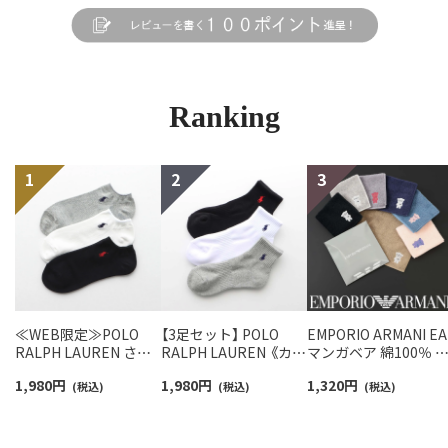
Ranking
≪WEB限定≫POLO
【3足セット】 POLO
EMPORIO ARMANI EA
RALPH LAUREN さら
RALPH LAUREN 《カラ
マンガベア 綿100％ 
っと快適鹿の子編みの
ー豊富》足底パイル ワ
ニタオル メンズ【365
1,980
円
1,980
円
1,320
円
スニーカー丈ソックス
(税込)
ンポイントソックス シ
(税込)
最短翌日発送】
(税込)
【3足セット】 ワンポイ
ョート丈 アーチサポー
02340025
ント メンズ レディース
ト メンズ 92009604
92022800