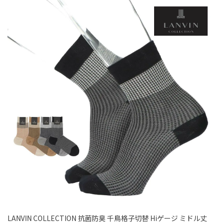
LANVIN COLLECTION 抗菌防臭 千鳥格子切替 Hiゲージ ミドル丈