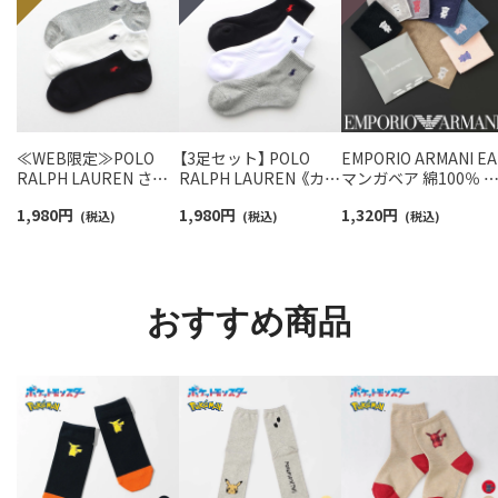
≪WEB限定≫POLO
【3足セット】 POLO
EMPORIO ARMANI EA
RALPH LAUREN さら
RALPH LAUREN 《カラ
マンガベア 綿100％ 
っと快適鹿の子編みの
ー豊富》足底パイル ワ
ニタオル メンズ【365
1,980
円
1,980
円
1,320
円
スニーカー丈ソックス
(税込)
ンポイントソックス シ
(税込)
最短翌日発送】
(税込)
【3足セット】 ワンポイ
ョート丈 アーチサポー
02340025
ント メンズ レディース
ト メンズ 92009604
92022800
おすすめ商品