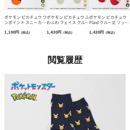
ポケモン ピカチュウ ワ
ポケモン ピカチュウ ふ
ポケモン ピカチュウ
ンポイント スニーカー
わふわ フェイス クルー
Plaid クルー丈 ソック
丈 カジュアル ソックス
丈 カジュアル ソックス
ス キッズ 04147304
1,100
円
1,430
円
1,430
円
メンズ 02432200
(税込)
メンズ 日本製
(税込)
(税込)
02432112
閲覧履歴