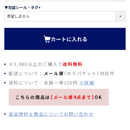
須
▼包装シール・タグ
)
(
必
須
)
カートに入れる
￥3,980以上のご購入で
送料無料
配送について：
メール便
（ゆうパケット）対応可
送料について：全国一律220円
※詳細
こちらの商品は
【メール便4点まで】
OK
返品特約＆商品についてお問い合わせ