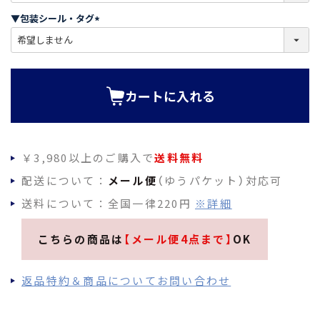
須
▼包装シール・タグ
)
(
必
須
)
カートに入れる
￥3,980以上のご購入で
送料無料
配送について：
メール便
（ゆうパケット）対応可
送料について：全国一律220円
※詳細
こちらの商品は
【メール便4点まで】
OK
返品特約＆商品についてお問い合わせ