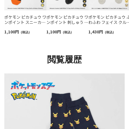
ポケモン ピカチュウ ワ
ポケモン ピカチュウ ワ
ポケモン ピカチュウ 
ンポイント スニーカー
ンポイント 刺しゅう リ
わふわ フェイス クル
丈 カジュアル ソックス
ブソックス クルー丈 カ
丈 カジュアル ソック
1,100
円
1,100
円
1,430
円
メンズ 02432200
(税込)
ジュアル メンズ
(税込)
メンズ 日本製
(税込)
02432100
02432112
閲覧履歴