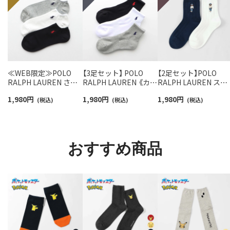
≪WEB限定≫POLO
【3足セット】 POLO
【2足セット】POLO
RALPH LAUREN さら
RALPH LAUREN 《カラ
RALPH LAUREN スタ
っと快適鹿の子編みの
ー豊富》足底パイル ワ
ジオバイザシーベア 
1,980
円
1,980
円
1,980
円
スニーカー丈ソックス
(税込)
ンポイントソックス シ
(税込)
ロベア オーガニック
(税込)
【3足セット】 ワンポイ
ョート丈 アーチサポー
ットン混 ショート丈 
ント メンズ レディース
ト メンズ 92009604
ックス メンズ レディ
92022800
ス 92009650
おすすめ商品