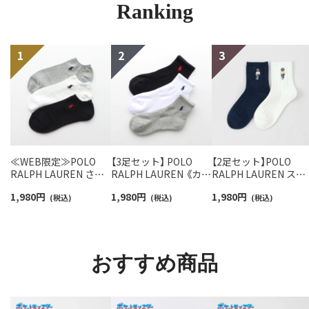
Ranking
≪WEB限定≫POLO
【3足セット】 POLO
【2足セット】POLO
RALPH LAUREN さら
RALPH LAUREN 《カラ
RALPH LAUREN スタ
っと快適鹿の子編みの
ー豊富》足底パイル ワ
ジオバイザシーベア 
1,980
円
1,980
円
1,980
円
スニーカー丈ソックス
(税込)
ンポイントソックス シ
(税込)
ロベア オーガニック
(税込)
【3足セット】 ワンポイ
ョート丈 アーチサポー
ットン混 ショート丈 
ント メンズ レディース
ト メンズ 92009604
ックス メンズ レディ
92022800
ス 92009650
おすすめ商品