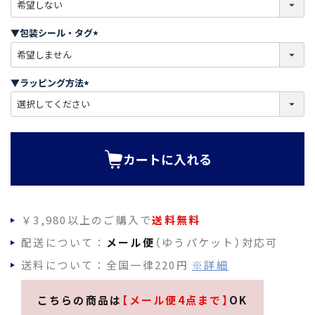
(
必
須
▼包装シール・タグ
)
(
必
須
▼ラッピング方法
)
(
必
須
)
カートに入れる
￥3,980以上のご購入で
送料無料
配送について：
メール便
（ゆうパケット）対応可
送料について：全国一律220円
※詳細
こちらの商品は
【メール便4点まで】
OK