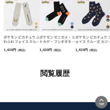
ポケモン ピカチュウ ふ
ポケモン ゼニガメ・ ヒ
ポケモン ピカチュウ 
わふわ フェイス クルー
トカゲ・ フシギダネ プ
ェイス クルー丈 カジ
丈 カジュアル ソックス
リント クルー丈 カジュ
アル ソックス メンズ
1,430
円
1,430
円
1,430
円
メンズ 日本製
(税込)
アル ソックス メンズ
(税込)
日本製 02432102
(税込)
02432112
02432110
閲覧履歴