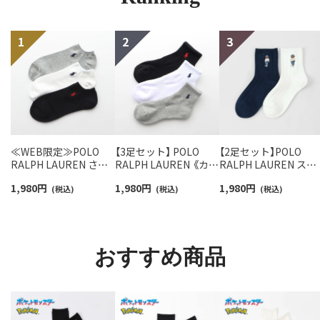
≪WEB限定≫POLO
【3足セット】 POLO
【2足セット】POLO
RALPH LAUREN さら
RALPH LAUREN 《カラ
RALPH LAUREN スタ
っと快適鹿の子編みの
ー豊富》足底パイル ワ
ジオバイザシーベア 
1,980
円
1,980
円
1,980
円
スニーカー丈ソックス
(税込)
ンポイントソックス シ
(税込)
ロベア オーガニック
(税込)
【3足セット】 ワンポイ
ョート丈 アーチサポー
ットン混 ショート丈 
ント メンズ レディース
ト メンズ 92009604
ックス メンズ レディ
92022800
ス 92009650
おすすめ商品