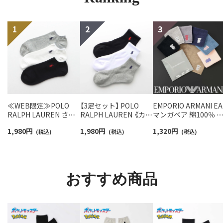
≪WEB限定≫POLO
【3足セット】 POLO
EMPORIO ARMANI EA
RALPH LAUREN さら
RALPH LAUREN 《カラ
マンガベア 綿100％ 
っと快適鹿の子編みの
ー豊富》足底パイル ワ
ニタオル メンズ【365
1,980
円
1,980
円
1,320
円
スニーカー丈ソックス
(税込)
ンポイントソックス シ
(税込)
最短翌日発送】
(税込)
【3足セット】 ワンポイ
ョート丈 アーチサポー
02340025
ント メンズ レディース
ト メンズ 92009604
92022800
おすすめ商品