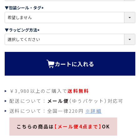
須
▼包装シール・タグ
)
(
必
須
▼ラッピング方法
)
(
必
須
)
カートに入れる
￥3,980以上のご購入で
送料無料
配送について：
メール便
（ゆうパケット）対応可
送料について：全国一律220円
※詳細
こちらの商品は
【メール便4点まで】
OK