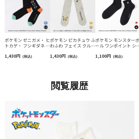
ポケモン ゼニガメ・ ヒ
ポケモン ピカチュウ ふ
ポケモン モンスター
トカゲ・ フシギダネ プ
わふわ フェイス クルー
ール ワンポイント シ
リント クルー丈 カジュ
丈 カジュアル ソックス
ート丈 カジュアル ソ
1,430
円
1,430
円
1,100
円
アル ソックス メンズ
(税込)
メンズ 日本製
(税込)
クス メンズ 02432202
(税込)
02432110
02432112
閲覧履歴