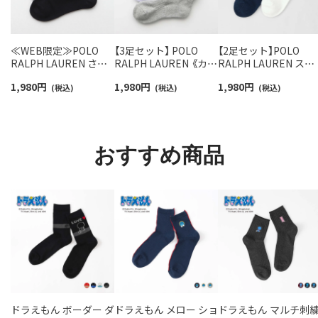
≪WEB限定≫POLO
【3足セット】 POLO
【2足セット】POLO
RALPH LAUREN さら
RALPH LAUREN 《カラ
RALPH LAUREN スタ
っと快適鹿の子編みの
ー豊富》足底パイル ワ
ジオバイザシーベア 
1,980
円
1,980
円
1,980
円
スニーカー丈ソックス
(税込)
ンポイントソックス シ
(税込)
ロベア オーガニック
(税込)
【3足セット】 ワンポイ
ョート丈 アーチサポー
ットン混 ショート丈 
ント メンズ レディース
ト メンズ 92009604
ックス メンズ レディ
92022800
ス 92009650
おすすめ商品
ドラえもん ボーダー ダ
ドラえもん メロー ショ
ドラえもん マルチ刺