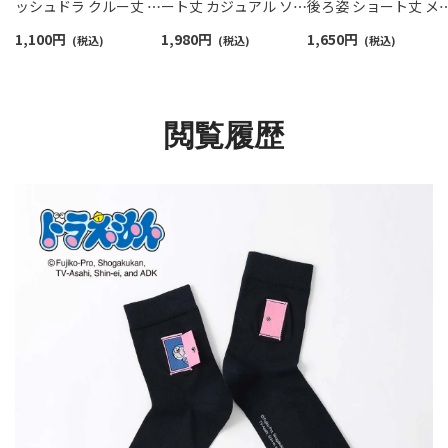
ッシュドラ クルー丈 カ
ート丈 カジュアル ソッ
後ろ姿 ショート丈 メ
ジュアル ソックス メン
クス メンズ 02462204
ズ カジュアル ソック
1,100
円
1,980
円
1,650
円
ズ 02462119
(税込)
(税込)
02462201
(税込)
閲覧履歴