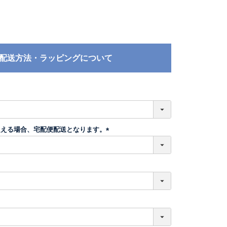
配送方法・ラッピングについて
必
須
超える場合、宅配便配送となります。
(
必
須
)