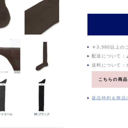
須
)
￥3,980以上
配送について：
送料について：
こちらの商品
返品特約＆商品
.チャコール
98.ブラック