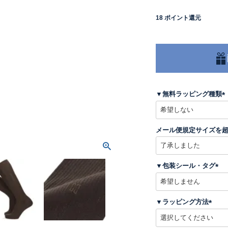
18
ポイント還元
▼無料ラッピング種類
(
メール便規定サイズを
)
▼包装シール・タグ
(
必
須
▼ラッピング方法
)
(
必