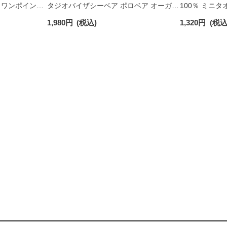
 ワンポイント
タジオバイザシーベア ポロベア オーガニ
100％ ミニタ
チサポート メ
ックコットン混 ショート丈 ソックス メ
日発送】 0234
1,980
円
(税込)
1,320
円
(税込
ンズ レディース 92009650