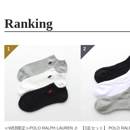
Ranking
≪WEB限定≫POLO RALPH LAUREN さ
【3足セット】 POLO RALP