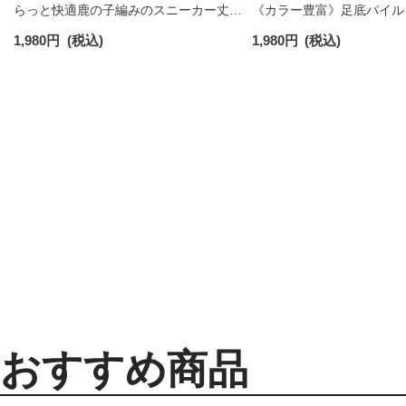
らっと快適鹿の子編みのスニーカー丈ソ
《カラー豊富》足底パイル
ックス 【3足セット】 ワンポイント メン
ソックス ショート丈 アー
1,980
円
(税込)
1,980
円
(税込)
ズ レディース 92022800
ンズ 92009604
おすすめ商品