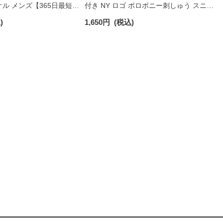
オル メンズ【365日最短翌
付き NY ロゴ ポロポニー刺しゅう スニー
0025
カー丈 オーガニックコットン混 メンズ
)
1,650
円
(税込)
ソックス 02022328