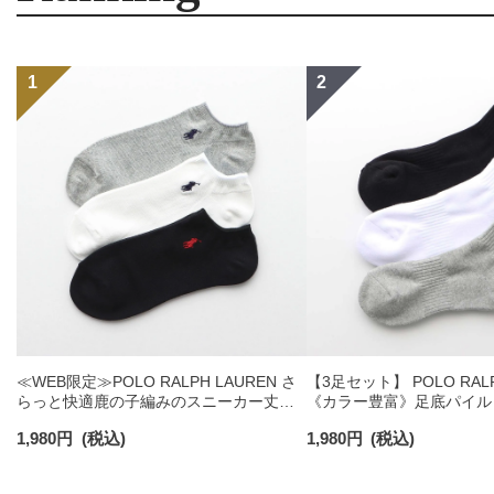
≪WEB限定≫POLO RALPH LAUREN さ
【3足セット】 POLO RALP
らっと快適鹿の子編みのスニーカー丈ソ
《カラー豊富》足底パイル
ックス 【3足セット】 ワンポイント メン
ソックス ショート丈 アー
1,980
円
(税込)
1,980
円
(税込)
ズ レディース 92022800
ンズ 92009604