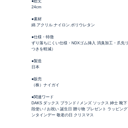
●総丈
24cm
●素材
綿.アクリル.ナイロン.ポリウレタン
●仕様・特徴
ずり落ちにくい仕様・NDXゴム挿入 消臭加工・爪先
つきを軽減）
●製造
日本
●販売
（株）ナイガイ
●関連ワード
DAKS ダックス ブランド / メンズ ソックス 紳士 靴下
段使い / お祝い 誕生日 贈り物 プレゼント ラッピング / 
ンタインデー 敬老の日 クリスマス