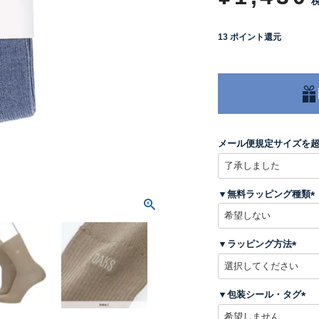
13
ポイント還元
メール便規定サイズを
▼無料ラッピング種類
(
▼ラッピング方法
)
(
必
須
▼包装シール・タグ
)
(