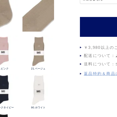
必
須
)
￥3,980以上
配送について：
送料について：
2.ピンク
21.ベージュ
返品特約＆商品
ダークネイビー
90.ホワイト