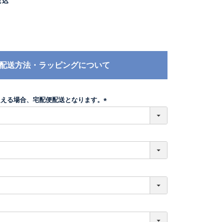
税込
配送方法・ラッピングについて
超える場合、宅配便配送となります。
(
必
須
)
必
須