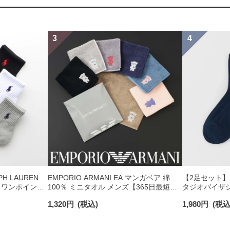
H LAUREN
EMPORIO ARMANI EA マンガベア 綿
【2足セット】PO
 ワンポイント
100％ ミニタオル メンズ【365日最短翌
タジオバイザシ
チサポート メ
日発送】 02340025
ックコットン混
1,320
円
(税込)
1,980
円
(税込
ンズ レディース 