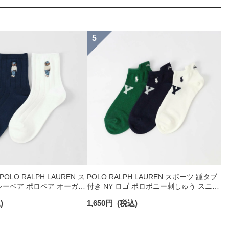
LO RALPH LAUREN ス
POLO RALPH LAUREN スポーツ 踵タブ
ーベア ポロベア オーガニ
付き NY ロゴ ポロポニー刺しゅう スニー
 ショート丈 ソックス メ
カー丈 オーガニックコットン混 メンズ
)
1,650
円
(税込)
92009650
ソックス 02022328