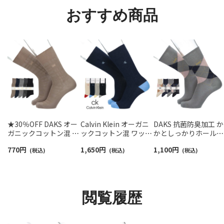
おすすめ商品
★30％OFF DAKS オー
Calvin Klein オーガニ
DAKS 抗菌防臭加工 か
ガニックコットン混 か
ックコットン混 ワッフ
かとしっかりホールド
かとしっかりホールド
ルストライプ クルー丈
NewアーガイルDDカ
770
円
1,650
円
1,100
円
ベーシックチェックリ
(税込)
カジュアル ソックス メ
(税込)
ット クルー丈 小寸 大
(税込)
ンクス クルー丈 メンズ
ンズ 02542280
寸 メンズ カジュアル
カジュアル ソックス
ックス 02512676
02512668
閲覧履歴