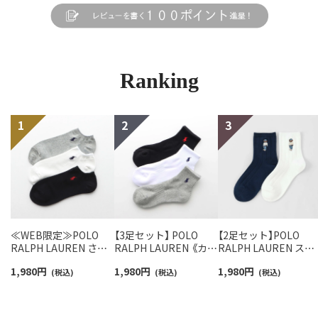
Ranking
≪WEB限定≫POLO
【3足セット】 POLO
【2足セット】POLO
RALPH LAUREN さら
RALPH LAUREN 《カラ
RALPH LAUREN スタ
っと快適鹿の子編みの
ー豊富》足底パイル ワ
ジオバイザシーベア 
1,980
円
1,980
円
1,980
円
スニーカー丈ソックス
(税込)
ンポイントソックス シ
(税込)
ロベア オーガニック
(税込)
【3足セット】 ワンポイ
ョート丈 アーチサポー
ットン混 ショート丈 
ント メンズ レディース
ト メンズ 92009604
ックス メンズ レディ
92022800
ス 92009650