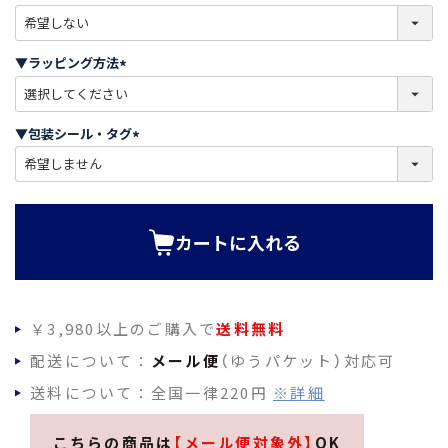
)
(
必
須
▼ラッピング方法
)
(
必
須
▼包装シール・タグ
)
(
必
須
)
カートに入れる
￥3,980以上のご購入で
送料無料
配送について：
メール便
（ゆうパケット）対応可
送料について：全国一律220円
※詳細
こちらの商品は
【メール便対象外】
OK