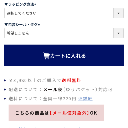
須
▼ラッピング方法
)
(
必
須
▼包装シール・タグ
)
(
必
須
)
カートに入れる
￥3,980以上のご購入で
送料無料
配送について：
メール便
（ゆうパケット）対応可
送料について：全国一律220円
※詳細
こちらの商品は
【メール便対象外】
OK