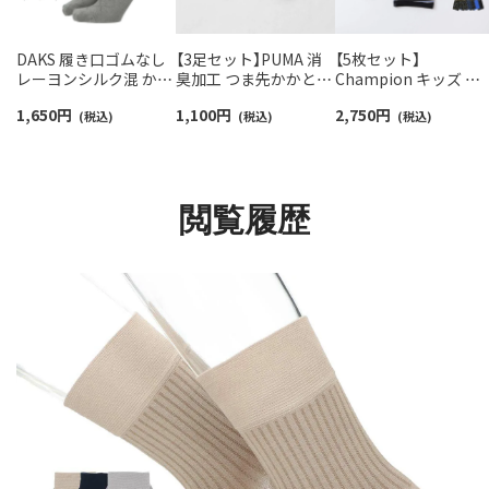
DAKS 履き口ゴムなし
【3足セット】PUMA 消
【5枚セット】
レーヨンシルク混 かか
臭加工 つま先かかと補
Champion キッズ ボ
としっかりホールド 日
強 アーチサポート 異柄
クサーパンツ 抗菌防
1,650
円
1,100
円
2,750
円
本製 クルー丈 ソックス
(税込)
ロゴ ショート丈 スポー
(税込)
前開き Cotton Stretc
(税込)
メンズ 02512718
ツソックス メンズ レデ
Trunk チャンピオン
ィース キッズ
95452003
92823999
閲覧履歴