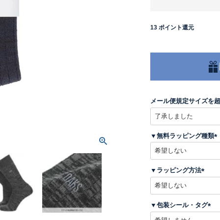
13
ポイント還元
メール便規定サイズを
▼無料ラッピング種類
(
▼ラッピング方法
)
(
必
須
▼包装シール・タグ
)
(