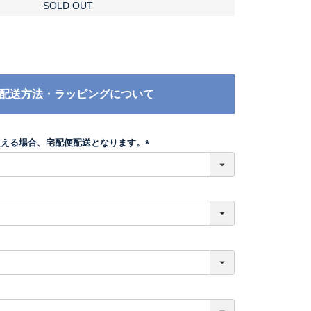
SOLD OUT
配送方法・ラッピングについて
超える場合、宅配便配送となります。
(
必
須
)
必
須