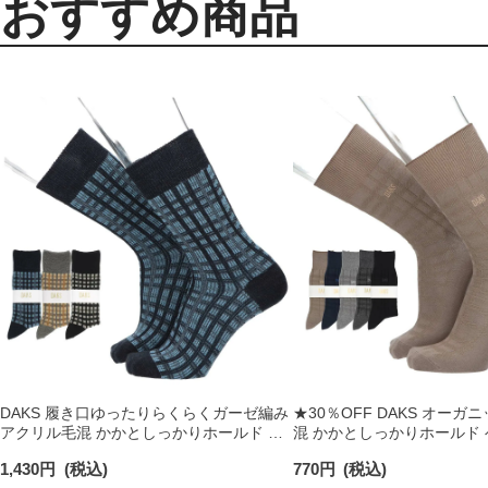
おすすめ商品
DAKS 履き口ゆったりらくらくガーゼ編み
★30％OFF DAKS オー
アクリル毛混 かかとしっかりホールド 格
混 かかとしっかりホールド
子柄ジャガード クルー丈 メンズ カジュア
ェックリンクス クルー丈 メ
1,430
円
(税込)
770
円
(税込)
ル ソックス 02515744
ル ソックス 02512668