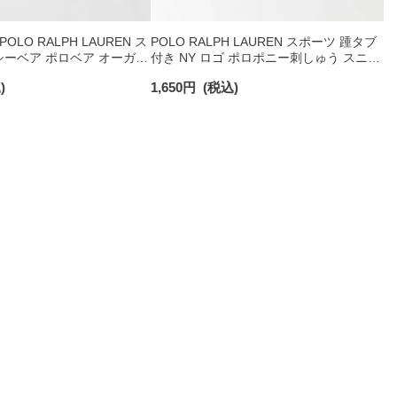
LO RALPH LAUREN ス
POLO RALPH LAUREN スポーツ 踵タブ
ーベア ポロベア オーガニ
付き NY ロゴ ポロポニー刺しゅう スニー
 ショート丈 ソックス メ
カー丈 オーガニックコットン混 メンズ
)
1,650
円
(税込)
92009650
ソックス 02022328