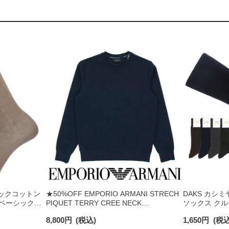
ガニックコットン
★50%OFF EMPORIO ARMANI STRECH
DAKS カシ
 ベーシックチ
PIQUET TERRY CREE NECK
ソックス クル
ンズ カジュア
SWEATSHIRT ストレッチ ピケ テリー ス
24cm】【25-2
8,800
円
(税込)
1,650
円
(税込
ウェットトレーナー ラウンジウェア EUサ