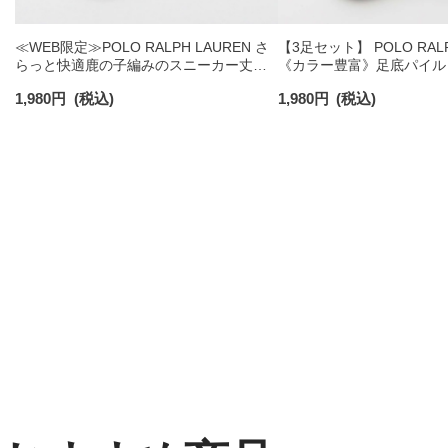
≪WEB限定≫POLO RALPH LAUREN さ
【3足セット】 POLO RALP
らっと快適鹿の子編みのスニーカー丈ソ
《カラー豊富》足底パイル
ックス 【3足セット】 ワンポイント メン
ソックス ショート丈 アー
1,980
円
(税込)
1,980
円
(税込)
ズ レディース 92022800
ンズ 92009604