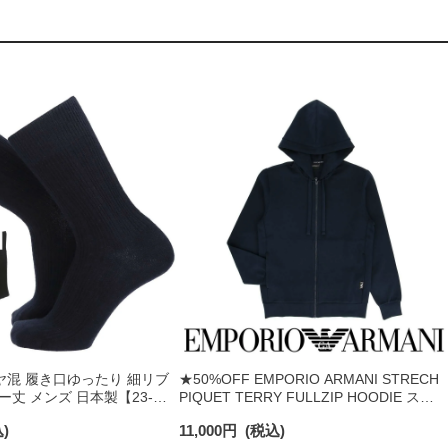
ミヤ混 履き口ゆったり 細リブ
★50%OFF EMPORIO ARMANI STRECH
ー丈 メンズ 日本製【23-
PIQUET TERRY FULLZIP HOODIE スト
6cm】02501505
レッチ ピケ テリー スウェット ラウンジウ
)
11,000
円
(税込)
ェア EUサイズ メンズ 54095743