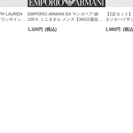
H LAUREN
EMPORIO ARMANI EA マンガベア 綿
【2足セット】PO
 ワンポイント
100％ ミニタオル メンズ【365日最短翌
タジオバイザシ
チサポート メ
日発送】 02340025
ックコットン混
1,320
円
(税込)
1,980
円
(税込
ンズ レディース 