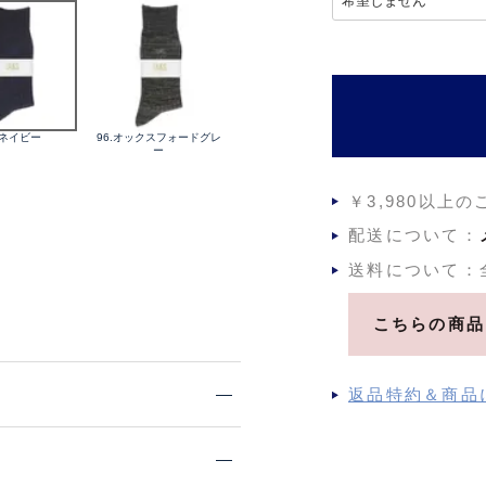
必
須
)
.ネイビー
96.オックスフォードグレ
ー
￥3,980以上
配送について：
送料について：
こちらの商品
返品特約＆商品