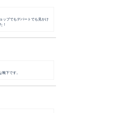
ショップでもデパートでも見かけ
た！
な靴下です。