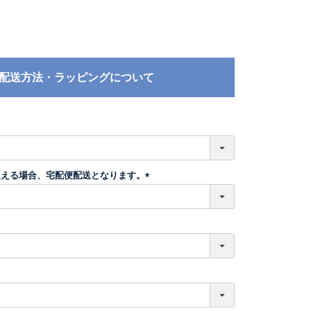
配送方法・ラッピングについて
必
須
超える場合、宅配便配送となります。
(
必
須
)