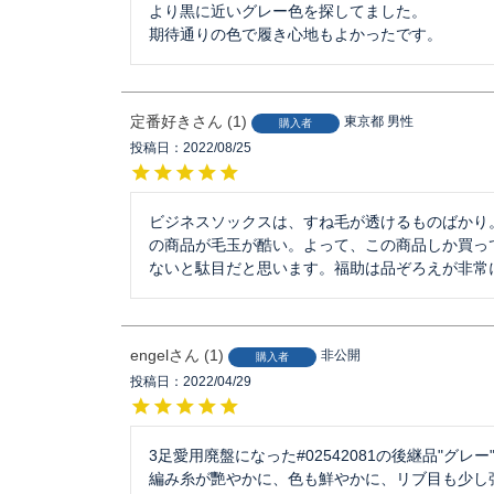
より黒に近いグレー色を探してました。

期待通りの色で履き心地もよかったです。
定番好き
1
東京都
男性
購入者
投稿日
2022/08/25
ビジネスソックスは、すね毛が透けるものばかり
の商品が毛玉が酷い。よって、この商品しか買っ
ないと駄目だと思います。福助は品ぞろえが非常
engel
1
非公開
購入者
投稿日
2022/04/29
3足愛用廃盤になった#02542081の後継品"グレー
編み糸が艷やかに、色も鮮やかに、リブ目も少し