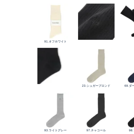
91.オフホワイト
23.シュガーブロンド
69.
93.ライトグレー
97.チャコール
98