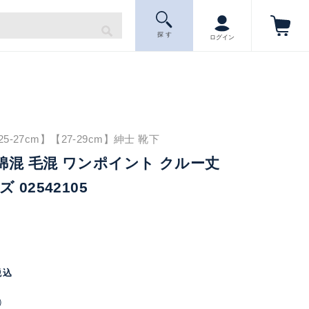
探 す
ログイン
-27cm】【27-29cm】紳士 靴下
ein 綿混 毛混 ワンポイント クルー丈
 02542105
税込
）