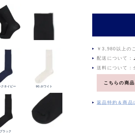
須
)
￥3,980以上
配送について：
送料について：
こちらの商品
ダークネイビー
90.ホワイト
返品特約＆商品
.ブラック