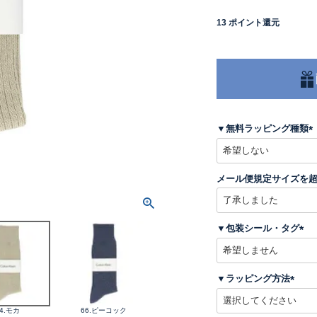
13
ポイント還元
▼無料ラッピング種類
(
メール便規定サイズを
)
▼包装シール・タグ
(
必
須
▼ラッピング方法
)
(
必
4.モカ
66.ピーコック