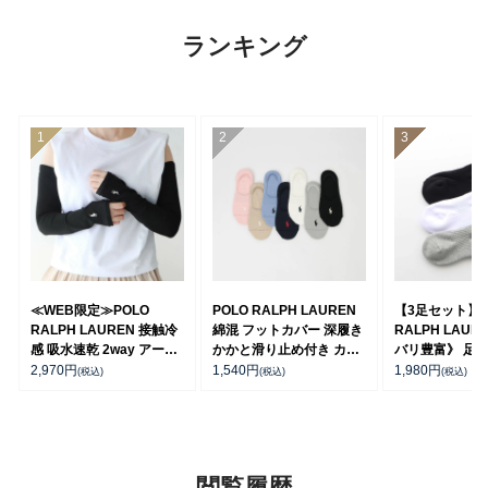
ランキング
≪WEB限定≫POLO
POLO RALPH LAUREN
【3足セット】P
RALPH LAUREN 接触冷
綿混 フットカバー 深履き
RALPH LAUR
感 吸水速乾 2way アーム
かかと滑り止め付き カバ
バリ豊富》 足底
カバー ＆ レッグウォーマ
ーソックス レディース
ーチサポート 
2,970
円
1,540
円
1,980
円
(税込)
(税込)
(税込)
ー レディース 93228550
03207940
ト刺繍 ショート
ス レディース 93
閲覧履歴