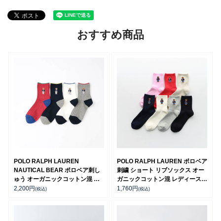
おすすめ商品
POLO RALPH LAUREN
POLO RALPH LAUREN ポロベア
NAUTICAL BEAR ポロベア刺し
刺繍 ショート リブソックス オー
ゅう オーガニックコットン混 日
ガニックコットン混 レディース
本製 クルー丈 カジュアル ソック
03207311
2,200
円
1,760
円
(税込)
(税込)
ス レディース 03207239