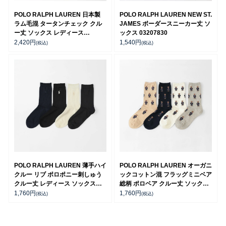
POLO RALPH LAUREN 日本製
POLO RALPH LAUREN NEW ST.
ラム毛混 タータンチェック クル
JAMES ボーダースニーカー丈 ソ
ー丈 ソックス レディース
ックス 03207830
03208554
2,420
円
1,540
円
(税込)
(税込)
POLO RALPH LAUREN 薄手ハイ
POLO RALPH LAUREN オーガニ
クルー リブ ポロポニー刺しゅう
ックコットン混 フラッグミニベア
クルー丈 レディース ソックス
総柄 ポロベア クルー丈 ソックス
03207206
レディース 03207557
1,760
円
1,760
円
(税込)
(税込)