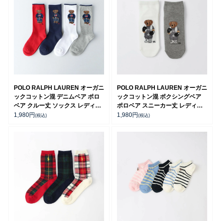
POLO RALPH LAUREN オーガニ
POLO RALPH LAUREN オーガニ
ックコットン混 デニムベア ポロ
ックコットン混 ボクシングベア
ベア クルー丈 ソックス レディー
ポロベア スニーカー丈 レディー
ス 03207241
ス ソックス 03207818
1,980
円
1,980
円
(税込)
(税込)