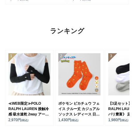
ランキング
≪WEB限定≫POLO
ポケモン ピカチュウ フェ
【3足セット】P
RALPH LAUREN 接触冷
イス クルー丈 カジュアル
RALPH LAUR
感 吸水速乾 2way アーム
ソックス レディース 日本
バリ豊富》 足底
カバー ＆ レッグウォーマ
製 03307006
ーチサポート 
2,970
円
1,430
円
1,980
円
(税込)
(税込)
(税込)
ー レディース 93228550
ト刺繍 ショート
ス レディース 93