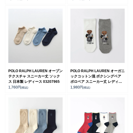
POLO RALPH LAUREN オープン
POLO RALPH LAUREN オーガニ
テクスチャ スニーカー丈 ソック
ックコットン混 ボクシングベア
ス 日本製 レディース 03207965
ポロベア スニーカー丈 レディー
ス ソックス 03207818
1,760
円
1,980
円
(税込)
(税込)