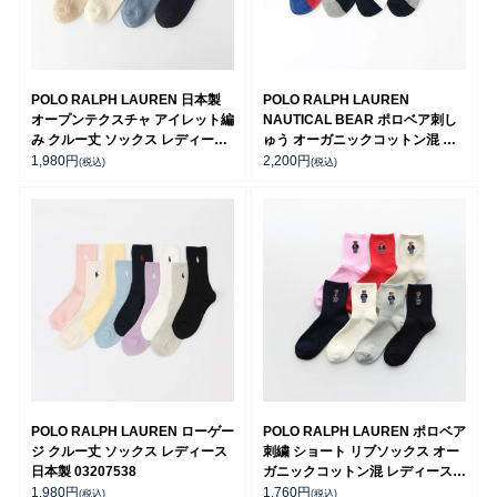
POLO RALPH LAUREN 日本製
POLO RALPH LAUREN
オープンテクスチャ アイレット編
NAUTICAL BEAR ポロベア刺し
み クルー丈 ソックス レディース
ゅう オーガニックコットン混 日
03207465
本製 クルー丈 カジュアル ソック
1,980
円
2,200
円
(税込)
(税込)
ス レディース 03207239
POLO RALPH LAUREN ローゲー
POLO RALPH LAUREN ポロベア
ジ クルー丈 ソックス レディース
刺繍 ショート リブソックス オー
日本製 03207538
ガニックコットン混 レディース
03207311
1,980
円
1,760
円
(税込)
(税込)