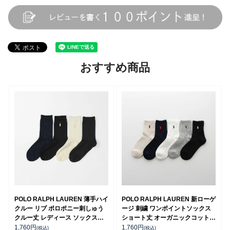
おすすめ商品
POLO RALPH LAUREN 薄手ハイ
POLO RALPH LAUREN 新ローゲ
クルー リブ ポロポニー刺しゅう
ージ 刺繍 ワンポイントソックス
クルー丈 レディース ソックス
ショート丈 オーガニックコットン
03207206
混 レディース 03207210
1,760
円
1,760
円
(税込)
(税込)