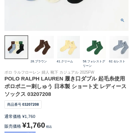
28.ブラウン
41.クリーム
58.フォレストグ
62.セレスト
リーン
ポロ ラルフローレン 婦人 靴下 カジュアル 2025FW
POLO RALPH LAUREN 履き口ダブル 起毛糸使用
ポロポニー刺しゅう 日本製 ショート丈 レディース
ソックス 03207208
商品番号
03207208
通常価格
¥
1,760
¥
1,760
販売価格
税込