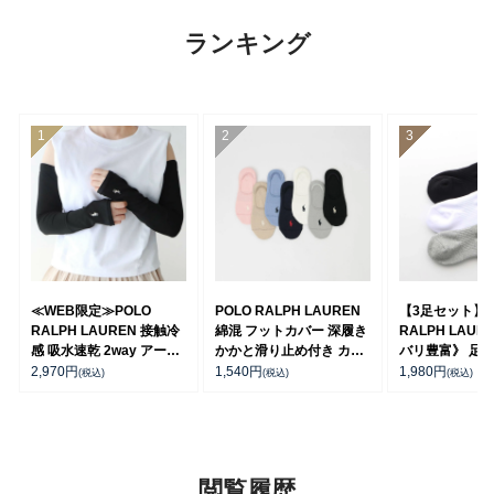
ランキング
≪WEB限定≫POLO
POLO RALPH LAUREN
【3足セット】P
RALPH LAUREN 接触冷
綿混 フットカバー 深履き
RALPH LAUR
感 吸水速乾 2way アーム
かかと滑り止め付き カバ
バリ豊富》 足底
カバー ＆ レッグウォーマ
ーソックス レディース
ーチサポート 
2,970
円
1,540
円
1,980
円
(税込)
(税込)
(税込)
ー レディース 93228550
03207940
ト刺繍 ショート
ス レディース 93
閲覧履歴