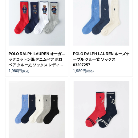
POLO RALPH LAUREN オーガニ
POLO RALPH LAUREN ルーズケ
ックコットン混 デニムベア ポロ
ーブル クルー丈 ソックス
ベア クルー丈 ソックス レディー
03207257
ス 03207241
1,980
円
1,980
円
(税込)
(税込)