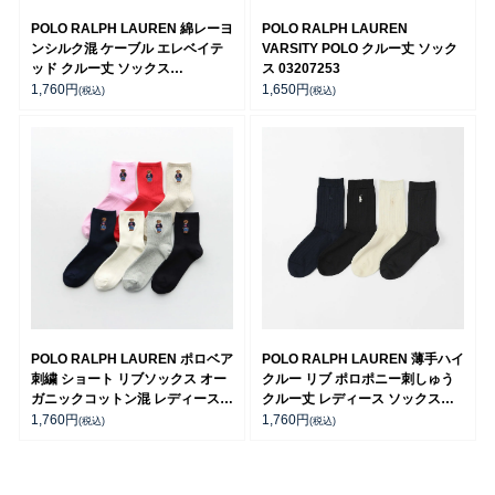
POLO RALPH LAUREN 綿レーヨ
POLO RALPH LAUREN
ンシルク混 ケーブル エレベイテ
VARSITY POLO クルー丈 ソック
ッド クルー丈 ソックス
ス 03207253
03207265
1,760
円
1,650
円
(税込)
(税込)
POLO RALPH LAUREN ポロベア
POLO RALPH LAUREN 薄手ハイ
刺繍 ショート リブソックス オー
クルー リブ ポロポニー刺しゅう
ガニックコットン混 レディース
クルー丈 レディース ソックス
03207311
03207206
1,760
円
1,760
円
(税込)
(税込)