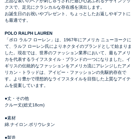
上品な装いのベアが刺しゅうされた遊び心あふれるデザインソッ
クスで、足元にクラシカルな存在感を演出します。
お誕生日のお祝いやプレゼント、ちょっとしたお返しやギフトに
も最適です。
POLO RALPH LAUREN
「ポロ ラルフ ローレン」は、1967年にアメリカ ニューヨークに
て、ラルフ ローレン氏によりネクタイのブランドとして始まりま
した。現在では、世界のファッション業界において、最もアメリ
カを代表するライフスタイル・ブランドの一つになりました。イ
ギリスの伝統的なファッションをアメリカ流にアレンジしたアメ
リカン・トラッドは、アイビー・ファッションの先駆的存在で
す。より豊かで理想的なライフスタイルを目指した上質なアイテ
ムを提案しています。
●丈・その他
クルー丈(総丈18cm)
●素材
綿.ナイロン.ポリウレタン
●製造