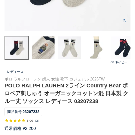
68.ネイビー
レディース
ポロ ラルフローレン 婦人 女性 靴下 カジュアル 2025FW
POLO RALPH LAUREN 2ライン Country Bear ポ
ロベア刺しゅう オーガニックコットン混 日本製 ク
ルー丈 ソックス レディース 03207238
商品番号
03207238
5.00
（
3
）
通常価格
¥
2,200