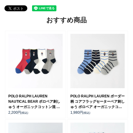
おすすめ商品
POLO RALPH LAUREN
POLO RALPH LAUREN ボーダー
NAUTICAL BEAR ポロベア刺し
柄 コアフラッグセーターベア刺し
ゅう オーガニックコットン混 日
ゅう ポロベア オーガニックコッ
本製 クルー丈 カジュアル ソック
トン混 クルー丈 レディース ソッ
2,200
円
1,980
円
(税込)
(税込)
ス レディース 03207239
クス 03207200