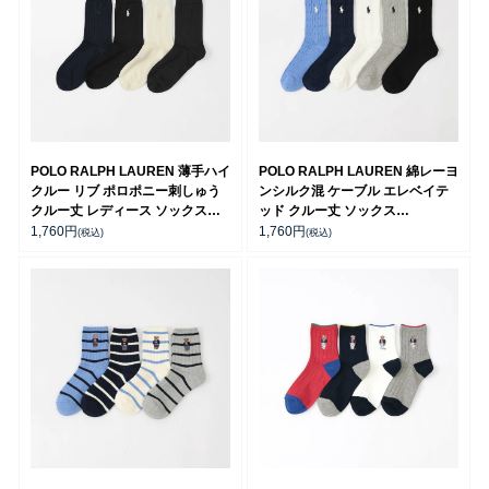
POLO RALPH LAUREN 薄手ハイ
POLO RALPH LAUREN 綿レーヨ
クルー リブ ポロポニー刺しゅう
ンシルク混 ケーブル エレベイテ
クルー丈 レディース ソックス
ッド クルー丈 ソックス
03207206
03207265
1,760
円
1,760
円
(税込)
(税込)