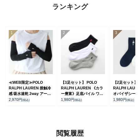
ランキング
≪WEB限定≫POLO
【3足セット】 POLO
【2足セット】P
RALPH LAUREN 接触冷
RALPH LAUREN 《カラ
RALPH LAUR
感 吸水速乾 2way アーム
ー豊富》足底パイル ワン
オバイザシーベ
カバー ＆ レッグウォーマ
ポイントソックス ショー
ア オーガニッ
2,970
円
1,980
円
1,980
円
(税込)
(税込)
(税込)
ー レディース 93228550
ト丈 アーチサポート メン
混 ショート丈 
ズ 92009604
ンズ レディー
92009650
閲覧履歴