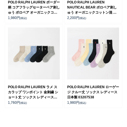
POLO RALPH LAUREN ボーダー
POLO RALPH LAUREN
柄 コアフラッグセーターベア刺し
NAUTICAL BEAR ポロベア刺し
ゅう ポロベア オーガニックコッ
ゅう オーガニックコットン混 日
トン混 クルー丈 レディース ソッ
本製 クルー丈 カジュアル ソック
1,980
円
2,200
円
(税込)
(税込)
クス 03207200
ス レディース 03207239
POLO RALPH LAUREN ラメ ス
POLO RALPH LAUREN ローゲー
カラップ ワンポイント 金刺繍 シ
ジ クルー丈 ソックス レディース
ョート丈 ソックス レディース
日本製 03207538
03207228
1,760
円
1,980
円
(税込)
(税込)