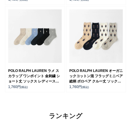
POLO RALPH LAUREN ラメ ス
POLO RALPH LAUREN オーガニ
カラップ ワンポイント 金刺繍 シ
ックコットン混 フラッグミニベア
ョート丈 ソックス レディース
総柄 ポロベア クルー丈 ソックス
03207228
レディース 03207557
1,760
円
1,760
円
(税込)
(税込)
ランキング