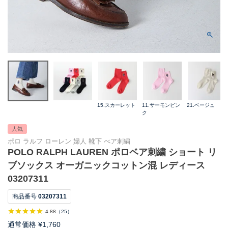
15.スカーレット
11.サーモンピン
21.ベージュ
ク
人気
ポロ ラルフ ローレン 婦人 靴下 べア刺繍
POLO RALPH LAUREN ポロベア刺繍 ショート リ
ブソックス オーガニックコットン混 レディース
03207311
商品番号
03207311
4.88
（
25
）
通常価格
¥
1,760