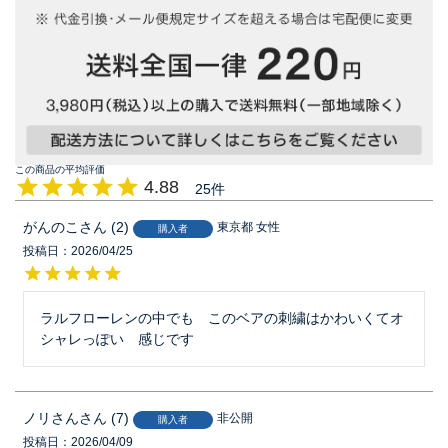
4.88
25
がんのこ
2
東京都
女性
購入者
投稿日
2026/04/25
ラルフローレンの中でも　このベアの刺繍はかわいくてオ
シャレっぽい　感じです
ノリさん
7
非公開
購入者
投稿日
2026/04/09