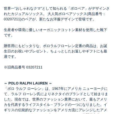
世界一“おしゃれなクマ”として知られる「ポロベア」がデザインさ
れたカジュアルソックス。 大人気ポロベアソックス(商品番号：
03207211)のベアが、新たなお洋服デザインで登場です。
生産者や環境に優しいオーガニックコットン素材を使用した靴下
です。
贈答用にもピッタリな、ポロラルフローレン定番の商品は、お誕
生日のお祝いやプレゼント、ちょっとしたお返しやギフトにも最
適です。
※旧商品番号 03207211
～ POLO RALPH LAUREN ～
「ポロ ラルフ ローレン」は、1967年にアメリカ ニューヨークに
て、ラルフ ローレン氏によりネクタイのブランドとして始まりま
した。現在では、世界のファッション業界において、最もアメリ
カを代表するライフスタイル・ブランドの一つになりました。イ
ギリスの伝統的なファッションをアメリカ流にアレンジしたアメ