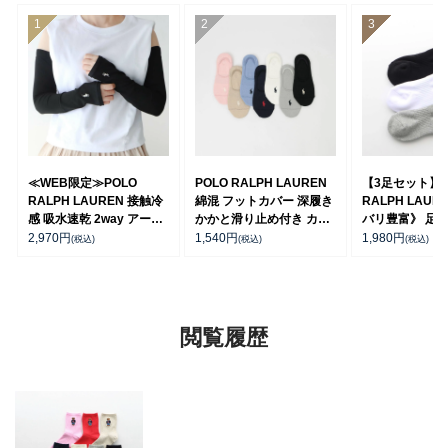
≪WEB限定≫POLO
POLO RALPH LAUREN
【3足セット】P
RALPH LAUREN 接触冷
綿混 フットカバー 深履き
RALPH LAUR
感 吸水速乾 2way アーム
かかと滑り止め付き カバ
バリ豊富》 足底
カバー ＆ レッグウォーマ
ーソックス レディース
ーチサポート 
2,970
円
1,540
円
1,980
円
(税込)
(税込)
(税込)
ー レディース 93228550
03207940
ト刺繍 ショート
ス レディース 93
閲覧履歴