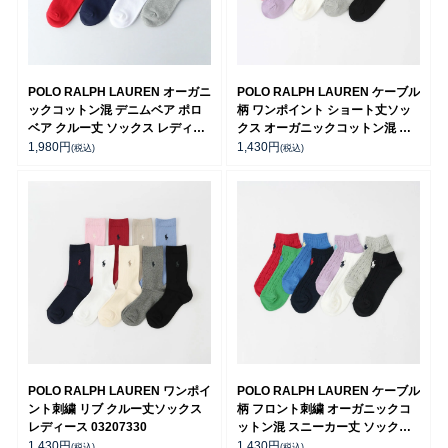
POLO RALPH LAUREN オーガニ
POLO RALPH LAUREN ケーブル
ックコットン混 デニムベア ポロ
柄 ワンポイント ショート丈ソッ
ベア クルー丈 ソックス レディー
クス オーガニックコットン混 レ
ス 03207241
ディース 03207386
1,980
円
1,430
円
(税込)
(税込)
POLO RALPH LAUREN ワンポイ
POLO RALPH LAUREN ケーブル
ント刺繍 リブ クルー丈ソックス
柄 フロント刺繍 オーガニックコ
レディース 03207330
ットン混 スニーカー丈 ソックス
レディース 03207868
1,430
円
1,430
円
(税込)
(税込)