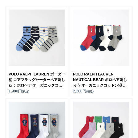
POLO RALPH LAUREN ボーダー
POLO RALPH LAUREN
柄 コアフラッグセーターベア刺し
NAUTICAL BEAR ポロベア刺し
ゅう ポロベア オーガニックコッ
ゅう オーガニックコットン混 日
トン混 クルー丈 レディース ソッ
本製 クルー丈 カジュアル ソック
1,980
円
2,200
円
(税込)
(税込)
クス 03207200
ス レディース 03207239