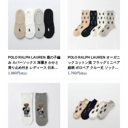
POLO RALPH LAUREN 鹿の子編
POLO RALPH LAUREN オーガニ
み カバーソックス 深履き かかと
ックコットン混 フラッグミニベア
滑り止め付き レディース 日本製
総柄 ポロベア クルー丈 ソックス
03207924
レディース 03207557
1,980
円
1,760
円
(税込)
(税込)