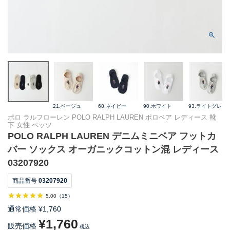
21.ベージュ
68.ネイビー
90.ホワイト
93.ライトグレー
ポロ ラルフローレン POLO RALPH LAUREN ポロベア レディース 靴
下 女性 ペッツ
POLO RALPH LAUREN デニムミニベア フットカ
バー ソックス オーガニックコットン混 レディース
03207920
商品番号
03207920
5.00
（
15
）
通常価格
¥
1,760
¥
1,760
販売価格
税込