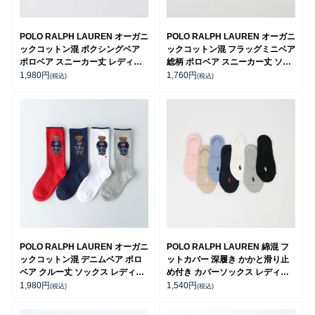
POLO RALPH LAUREN オーガニ
POLO RALPH LAUREN オーガニ
ックコットン混 ボクシングベア
ックコットン混 フラッグミニベア
ポロベア スニーカー丈 レディー
総柄 ポロベア スニーカー丈 ソッ
ス ソックス 03207818
クス レディース 03207937
1,980
円
1,760
円
(税込)
(税込)
POLO RALPH LAUREN オーガニ
POLO RALPH LAUREN 綿混 フ
ックコットン混 デニムベア ポロ
ットカバー 深履き かかと滑り止
ベア クルー丈 ソックス レディー
め付き カバーソックス レディー
ス 03207241
ス 03207940
1,980
円
1,540
円
(税込)
(税込)