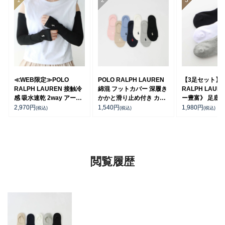
≪WEB限定≫POLO
POLO RALPH LAUREN
【3足セット】 
RALPH LAUREN 接触冷
綿混 フットカバー 深履き
RALPH LAUR
感 吸水速乾 2way アーム
かかと滑り止め付き カバ
ー豊富》 足底パ
カバー ＆ レッグウォーマ
ーソックス レディース
チサポート ワ
2,970
円
1,540
円
1,980
円
(税込)
(税込)
(税込)
ー レディース 93228550
03207940
刺繍 スニーカー
ス レディース 93
閲覧履歴