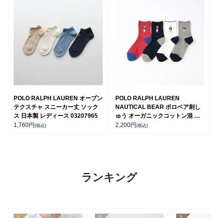
POLO RALPH LAUREN オープン
POLO RALPH LAUREN
テクスチャ スニーカー丈 ソック
NAUTICAL BEAR ポロベア刺し
ス 日本製 レディース 03207965
ゅう オーガニックコットン混 日
本製 クルー丈 カジュアル ソック
1,760
円
2,200
円
(税込)
(税込)
ス レディース 03207239
ランキング