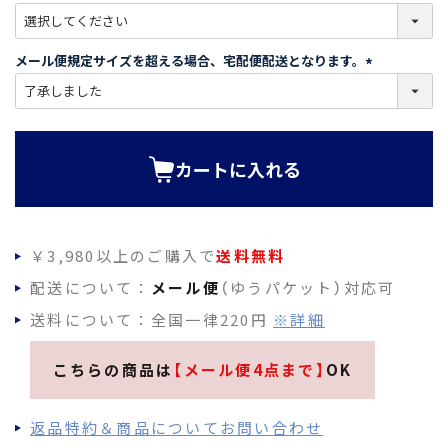
)
(
必
須
メール便規定サイズを超える場合、宅配便配送となります。
)
(
必
須
)
カートに入れる
￥3,980以上のご購入で
送料無料
配送について：
メール便
（ゆうパケット）対応可
送料について：全国一律220円
※詳細
こちらの商品は
【メール便4点まで】
OK
返品特約＆商品についてお問い合わせ