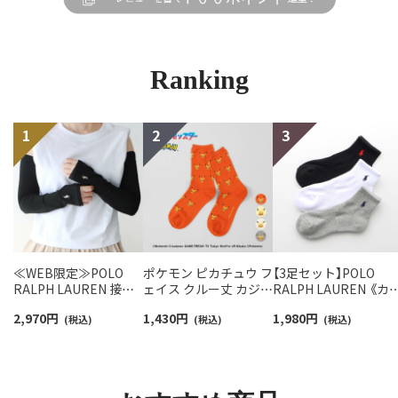
Ranking
≪WEB限定≫POLO
ポケモン ピカチュウ フ
【3足セット】POLO
RALPH LAUREN 接触
ェイス クルー丈 カジュ
RALPH LAUREN 《カ
冷感 吸水速乾 2way ア
アル ソックス レディー
バリ豊富》 足底パイル
2,970
円
1,430
円
1,980
円
ームカバー ＆ レッグウ
(税込)
ス 日本製 03307006
(税込)
アーチサポート ワン
(税込)
ォーマー レディース
イント刺繍 ショート
93228550
ソックス レディース
93246604