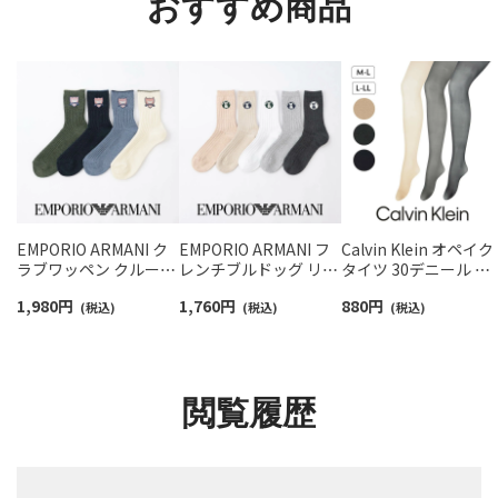
おすすめ商品
EMPORIO ARMANI ク
EMPORIO ARMANI フ
Calvin Klein オペイク
ラブワッペン クルー丈
レンチブルドッグ リブ
タイツ 30デニール ゾ
ソックス レディース 日
クルー丈 ソックス レデ
ッキシアーサポート 
1,980
円
1,760
円
880
円
本製 03447106
(税込)
ィース 日本製
(税込)
ルクプロテイン加工 
(税込)
03447107
臭糸 股底マチ付き つ
先スルー 日本製 レデ
ース 01709530
閲覧履歴