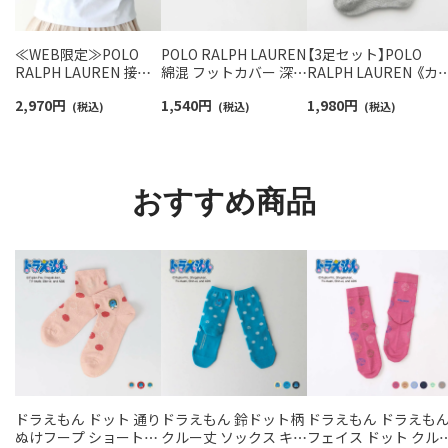
≪WEB限定≫POLO
POLO RALPH LAUREN
【3足セット】POLO
RALPH LAUREN 接触
綿混 フットカバー 深履
RALPH LAUREN 《カ
冷感 吸水速乾 2way ア
き かかと滑り止め付き
バリ豊富》 足底パイル
2,970
円
1,540
円
1,980
円
ームカバー ＆ レッグウ
(税込)
カバーソックス レディ
(税込)
アーチサポート ワン
(税込)
ォーマー レディース
ース 03207940
イント刺繍 ショート
93228550
ソックス レディース
93246604
おすすめ商品
ドラえもん ドット 通り
ドラえもん 鈴ドット柄
ドラえもん ドラえも
ぬけフープ ショート丈
クルー丈 ソックス キッ
フェイス ドット クル