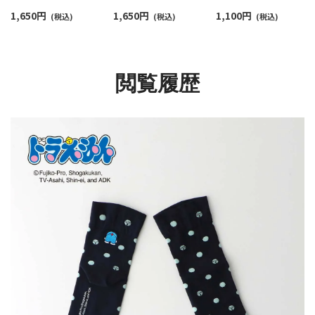
カジュアル ソックス レ
ズ 04137102
丈 カジュアル ソック
1,650
円
1,650
円
1,100
円
ディース 日本製
(税込)
(税込)
レディース 03297120
(税込)
03297122
閲覧履歴