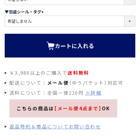
必
須
▼包装シール・タグ
)
(
必
須
)
カートに入れる
￥3,980以上のご購入で
送料無料
配送について：
メール便
（ゆうパケット）対応可
送料について：全国一律220円
※詳細
こちらの商品は
【メール便4点まで】
OK
返品特約＆商品についてお問い合わせ