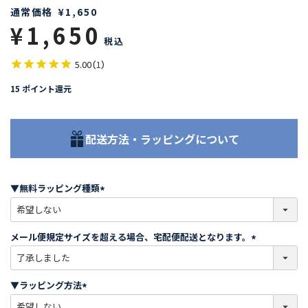
通常価格
¥
1,650
¥
1,650
税込
5.00
（
1
）
15
ポイント還元
配送方法・ラッピングについて
▼無料ラッピング種類
(
必
須
メール便規定サイズを超える場合、宅配便配送となります。
)
(
必
須
▼ラッピング方法
)
(