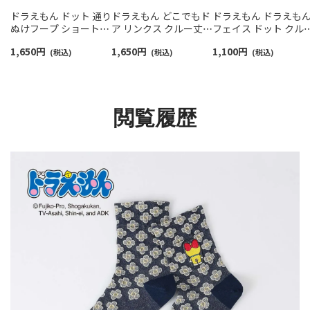
ドラえもん ドット 通り
ドラえもん どこでもド
ドラえもん ドラえも
ぬけフープ ショート丈
ア リンクス クルー丈
フェイス ドット クル
カジュアル ソックス レ
カジュアル ソックス レ
丈 カジュアル ソック
1,650
円
1,650
円
1,100
円
ディース 日本製
(税込)
ディース 日本製
(税込)
レディース 03297120
(税込)
03297122
03297118
閲覧履歴