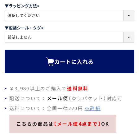
須
▼ラッピング方法
)
(
必
須
▼包装シール・タグ
)
(
必
須
)
カートに入れる
￥3,980以上のご購入で
送料無料
配送について：
メール便
（ゆうパケット）対応可
送料について：全国一律220円
※詳細
こちらの商品は
【メール便4点まで】
OK