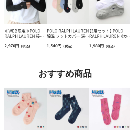
≪WEB限定≫POLO
POLO RALPH LAUREN
【3足セット】 POLO
RALPH LAUREN 接触
綿混 フットカバー 深履
RALPH LAUREN 《カ
冷感 吸水速乾 2way ア
き かかと滑り止め付き
ー豊富》 足底パイル ア
2,970
円
1,540
円
1,980
円
ームカバー ＆ レッグウ
(税込)
カバーソックス レディ
(税込)
ーチサポート ワンポ
(税込)
ォーマー レディース
ース 03207940
ント刺繍 スニーカー
93228550
ソックス レディース
93246602
おすすめ商品