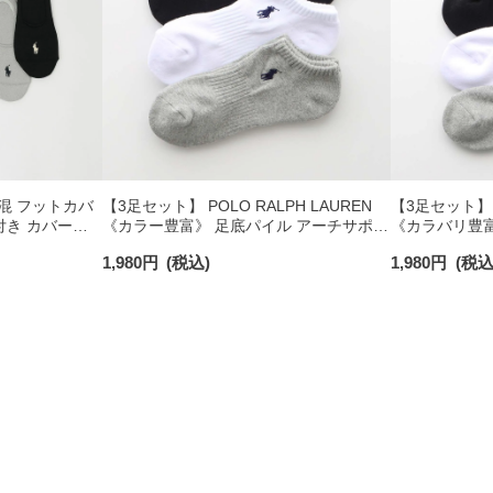
 綿混 フットカバ
【3足セット】 POLO RALPH LAUREN
【3足セット】PO
付き カバーソ
《カラー豊富》 足底パイル アーチサポー
《カラバリ豊富
40
ト ワンポイント刺繍 スニーカー丈 ソッ
ート ワンポイ
1,980
円
(税込)
1,980
円
(税込
クス レディース 93246602
クス レディース 