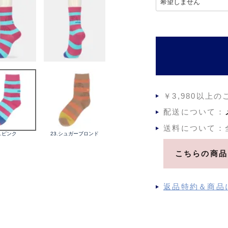
必
須
)
￥3,980以上
配送について：
送料について：
2.ピンク
23.シュガーブロンド
こちらの商品
返品特約＆商品