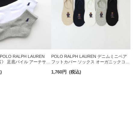
LO RALPH LAUREN
POLO RALPH LAUREN デニムミニベア
》 足底パイル アーチサポ
フットカバー ソックス オーガニックコッ
ント刺繍 ショート丈 ソッ
トン混 レディース 03207920
)
1,760
円
(税込)
93246604