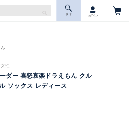
探 す
ログイン
もん
下 女性
ーダー 喜怒哀楽ドラえもん クル
ル ソックス レディース