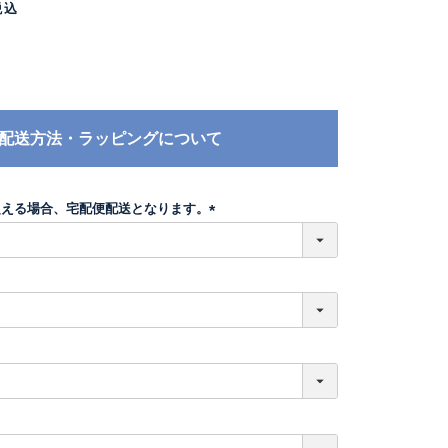
税込
配送方法・ラッピングについて
超える場合、宅配便配送となります。
(
必
須
)
必
須