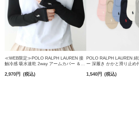
≪WEB限定≫POLO RALPH LAUREN 接
POLO RALPH LAUREN
触冷感 吸水速乾 2way アームカバー ＆
ー 深履き かかと滑り止め
レッグウォーマー レディース 93228550
ックス レディース 032079
2,970
円
(税込)
1,540
円
(税込)