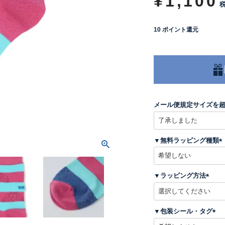
¥
1,100
10
ポイント還元
メール便規定サイズを
▼無料ラッピング種類
(
▼ラッピング方法
)
(
必
須
▼包装シール・タグ
)
(