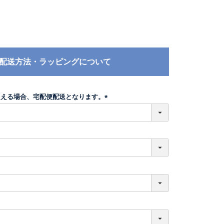
配送方法・ラッピングについて
超える場合、宅配便配送となります。
(
必
須
)
必
須