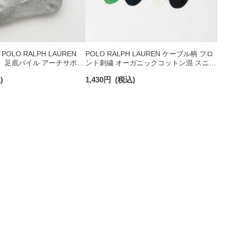
OLO RALPH LAUREN
POLO RALPH LAUREN ケーブル柄 フロ
 足底パイル アーチサポー
ント刺繍 オーガニックコットン混 スニー
ト刺繍 スニーカー丈 ソッ
カー丈 ソックス レディース 03207868
)
1,430
円
(税込)
93246602