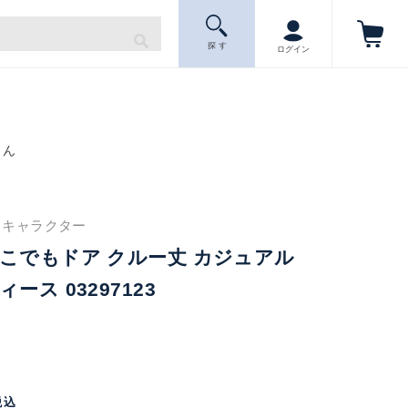
探 す
ログイン
もん
靴下 キャラクター
こでもドア クルー丈 カジュアル
ース 03297123
税込