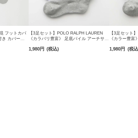
 綿混 フットカバ
【3足セット】POLO RALPH LAUREN
【3足セット】 P
付き カバーソ
《カラバリ豊富》 足底パイル アーチサポ
《カラー豊富》
40
ート ワンポイント刺繍 ショート丈 ソッ
ト ワンポイン
1,980
円
(税込)
1,980
円
(税込
クス レディース 93246604
クス レディース 