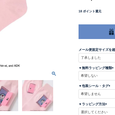
18
ポイント還元
メール便規定サイズを
▼無料ラッピング種類
(
▼包装シール・タグ
)
(
必
須
▼ラッピング方法
)
(