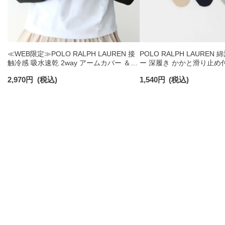
≪WEB限定≫POLO RALPH LAUREN 接
POLO RALPH LAUREN
触冷感 吸水速乾 2way アームカバー ＆
ー 深履き かかと滑り止め
レッグウォーマー レディース 93228550
ックス レディース 032079
2,970
円
(税込)
1,540
円
(税込)