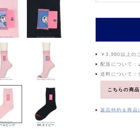
必
須
)
￥3,980以上
配送について：
送料について：
こちらの商品
返品特約＆商品
ペールピンク
68.ネイビー