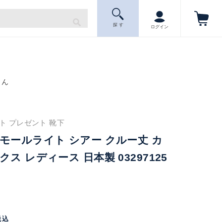
探 す
ログイン
もん
ギフト プレゼント 靴下
モールライト シアー クルー丈 カ
ス レディース 日本製 03297125
税込