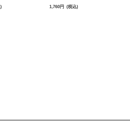
ント刺繍 ショート丈 ソッ
トン混 レディース 03207920
)
1,760
円
(税込)
93246604