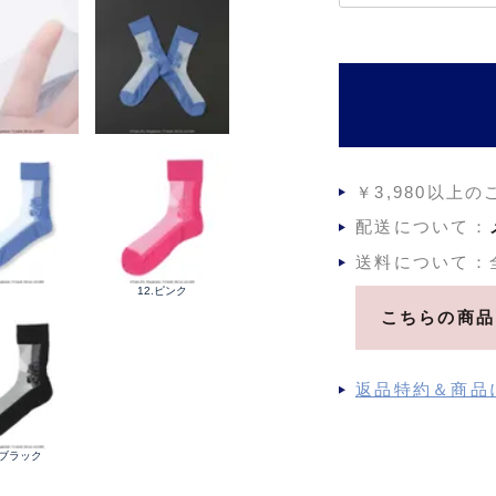
必
須
)
￥3,980以上
配送について：
送料について：
12.ピンク
こちらの商品
返品特約＆商品
.ブラック