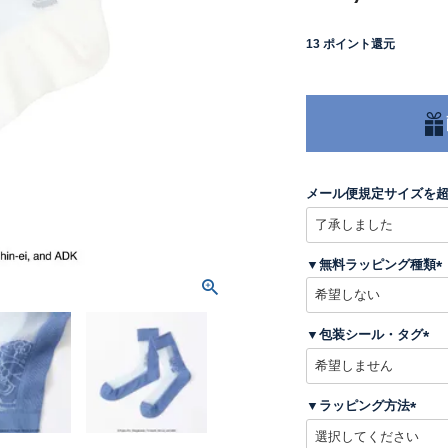
13
ポイント還元
メール便規定サイズを
▼無料ラッピング種類
(
▼包装シール・タグ
)
(
必
須
▼ラッピング方法
)
(