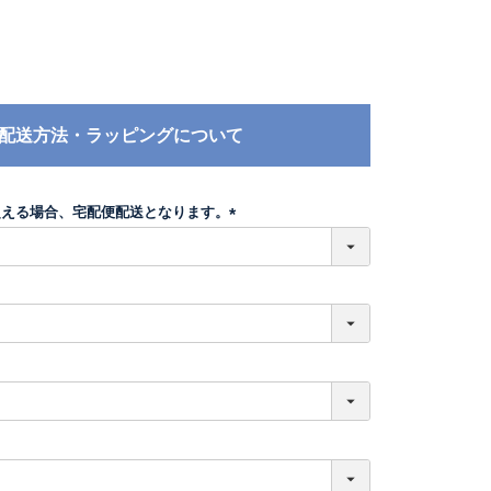
配送方法・ラッピングについて
超える場合、宅配便配送となります。
(
必
須
)
必
須