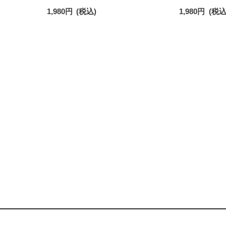
40
ト ワンポイント刺繍 スニーカー丈 ソッ
ート ワンポイ
1,980
円
(税込)
1,980
円
(税込
クス レディース 93246602
クス レディース 