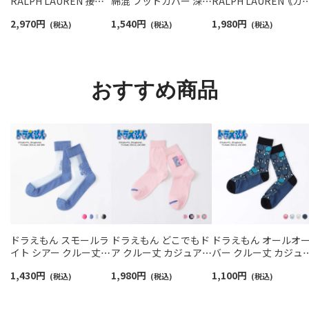
RALPH LAUREN 接触
綿混 フットカバー 深履
RALPH LAUREN 《カ
冷感 吸水速乾 2way ア
き かかと滑り止め付き
ー豊富》 足底パイル ア
2,970
円
1,540
円
1,980
円
ームカバー ＆ レッグウ
(税込)
カバーソックス レディ
(税込)
ーチサポート ワンポ
(税込)
ォーマー レディース
ース 03207940
ント刺繍 スニーカー
93228550
ソックス レディース
93246602
おすすめ商品
ドラえもん スモールラ
ドラえもん どこでもド
ドラえもん オールオ
イト シアー クルー丈
ア クルー丈 カジュアル
バー クルー丈 カジュ
カジュアル ソックス レ
ソックス レディース
ル ソックス レディー
1,430
円
1,980
円
1,100
円
ディース 日本製
(税込)
03297123
(税込)
03297124
(税込)
03297125