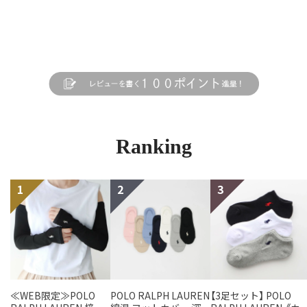
Ranking
≪WEB限定≫POLO
POLO RALPH LAUREN
【3足セット】 POLO