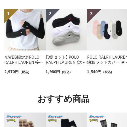
≪WEB限定≫POLO
【3足セット】 POLO
POLO RALPH LAURE
RALPH LAUREN 接触
RALPH LAUREN 《カラ
綿混 フットカバー 深
冷感 吸水速乾 2way ア
ー豊富》 足底パイル ア
き かかと滑り止め付
2,970
円
1,980
円
1,540
円
ームカバー ＆ レッグウ
(税込)
ーチサポート ワンポイ
(税込)
カバーソックス レデ
(税込)
ォーマー レディース
ント刺繍 スニーカー丈
ース 03207940
93228550
ソックス レディース
93246602
おすすめ商品