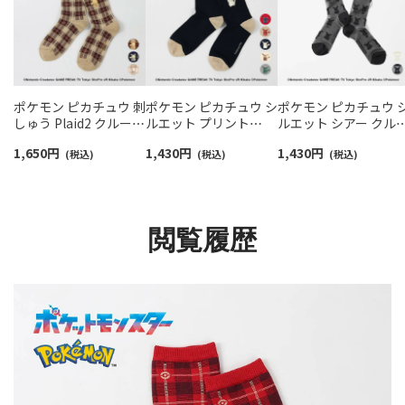
ポケモン ピカチュウ 刺
ポケモン ピカチュウ シ
ポケモン ピカチュウ 
しゅう Plaid2 クルー丈
ルエット プリント
ルエット シアー クル
カジュアル ソックス レ
Plaid3 クルー丈 カジュ
丈 ソックス レディー
1,650
円
1,430
円
1,430
円
ディース 日本製
(税込)
アル ソックス レディー
(税込)
カジュアル 日本製
(税込)
03307011
ス 03307012
03307004
閲覧履歴