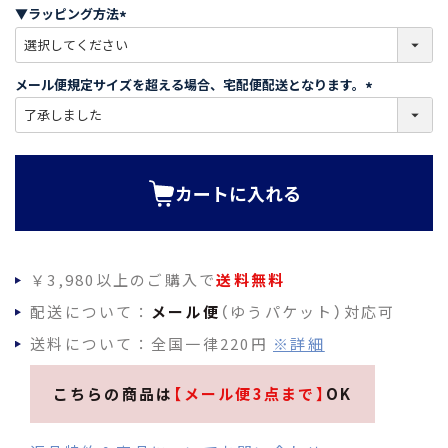
須
▼ラッピング方法
)
(
必
須
メール便規定サイズを超える場合、宅配便配送となります。
)
(
必
須
)
カートに入れる
￥3,980以上のご購入で
送料無料
配送について：
メール便
（ゆうパケット）対応可
送料について：全国一律220円
※詳細
こちらの商品は
【メール便3点まで】
OK