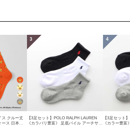
イス クルー丈
【3足セット】POLO RALPH LAUREN
【3足セット】 P
ィース 日本製
《カラバリ豊富》 足底パイル アーチサポ
《カラー豊富》
ート ワンポイント刺繍 ショート丈 ソッ
ト ワンポイン