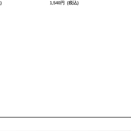
)
1,540
円
(税込)
93246602