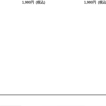
1,980
円
(税込)
1,980
円
(税込
クス レディース 93246604
クス レディース 