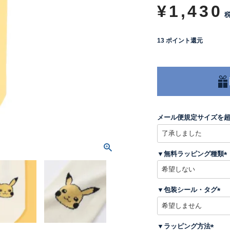
¥
1,430
13
ポイント還元
メール便規定サイズを
▼無料ラッピング種類
(
▼包装シール・タグ
)
(
必
須
▼ラッピング方法