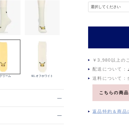
)
(
必
須
)
￥3,980以上
配送について：
.クリーム
91.オフホワイト
送料について：
こちらの商品
返品特約＆商品