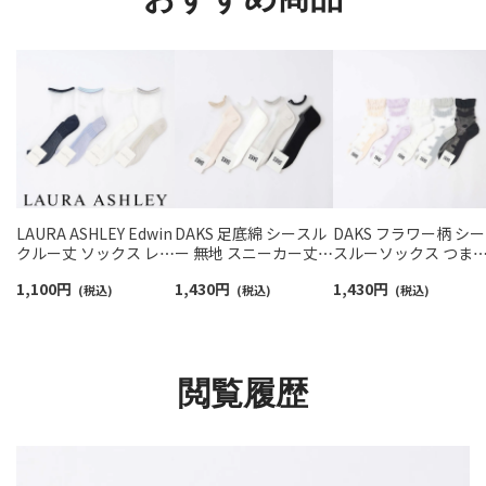
LAURA ASHLEY Edwin
DAKS 足底綿 シースル
DAKS フラワー柄 シー
クルー丈 ソックス レデ
ー 無地 スニーカー丈
スルーソックス つま
ィース 03357418
日本製 ソックス レディ
フラット レーヨンシ
1,100
円
1,430
円
1,430
円
(税込)
ース 03367412
(税込)
ク混 テグス クルー丈
(税込)
レディース 03367028
閲覧履歴