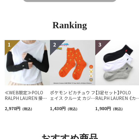
Ranking
≪WEB限定≫POLO
ポケモン ピカチュウ フ
【3足セット】POLO
RALPH LAUREN 接触
ェイス クルー丈 カジュ
RALPH LAUREN 《カ
冷感 吸水速乾 2way ア
アル ソックス レディー
バリ豊富》 足底パイル
2,970
円
1,430
円
1,980
円
ームカバー ＆ レッグウ
(税込)
ス 日本製 03307006
(税込)
アーチサポート ワン
(税込)
ォーマー レディース
イント刺繍 ショート
93228550
ソックス レディース
93246604
おすすめ商品