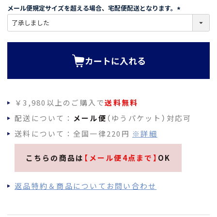
須
メール便規定サイズを超える場合、宅配便配送となります。
)
(
必
須
)
カートに入れる
￥3,980以上のご購入で
送料無料
配送について：
メール便
（ゆうパケット）対応可
送料について：全国一律220円
※詳細
こちらの商品は
【メール便4点まで】
OK
返品特約＆商品についてお問い合わせ