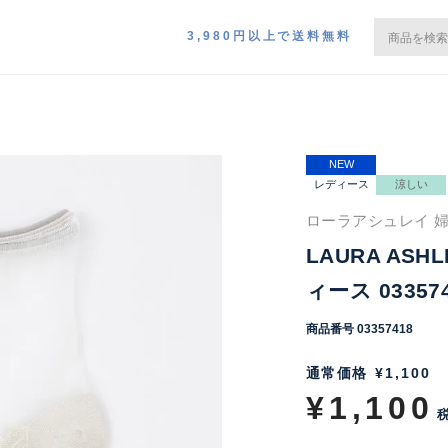
3,980円以上で送料無料
NEW
レディース
涼しい
ローラアシュレイ 婦
LAURA ASH
ィース 03357
商品番号
03357418
通常価格
¥
1,100
¥
1,100