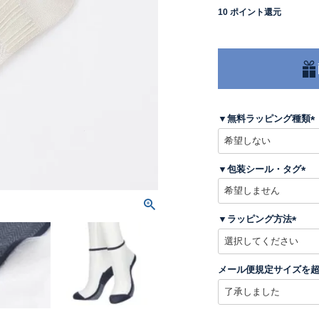
10
ポイント還元
▼無料ラッピング種類
(
▼包装シール・タグ
)
(
必
須
▼ラッピング方法
)
(
必
須
メール便規定サイズを
)