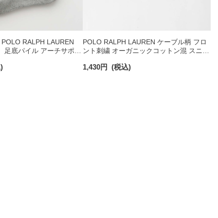
OLO RALPH LAUREN
POLO RALPH LAUREN ケーブル柄 フロ
 足底パイル アーチサポー
ント刺繍 オーガニックコットン混 スニー
ト刺繍 スニーカー丈 ソッ
カー丈 ソックス レディース 03207868
)
1,430
円
(税込)
93246602