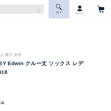
探 す
ログイン
人 靴下 女性
LEY Edwin クルー丈 ソックス レデ
418
税込