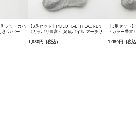
 綿混 フットカバ
【3足セット】POLO RALPH LAUREN
【3足セット】 P
付き カバーソ
《カラバリ豊富》 足底パイル アーチサポ
《カラー豊富》
40
ート ワンポイント刺繍 ショート丈 ソッ
ト ワンポイン
1,980
円
(税込)
1,980
円
(税込
クス レディース 93246604
クス レディース 