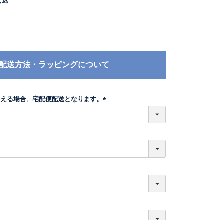
税込
配送方法・ラッピングについて
超える場合、宅配便配送となります。
(
必
須
)
必
須