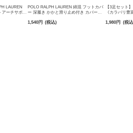
H LAUREN
POLO RALPH LAUREN 綿混 フットカバ
【3足セット】PO
 アーチサポー
ー 深履き かかと滑り止め付き カバーソ
《カラバリ豊富
ーカー丈 ソッ
ックス レディース 03207940
ート ワンポイ
1,540
円
(税込)
1,980
円
(税込
クス レディース 