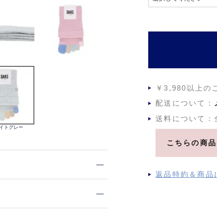
必
須
)
￥3,980以上
配送について：
送料について：
ライトグレー
こちらの商品
返品特約＆商品