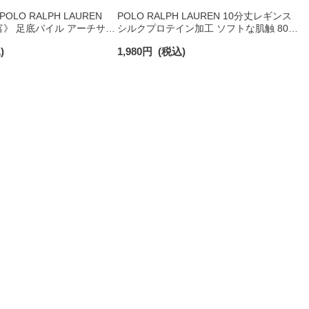
LO RALPH LAUREN
POLO RALPH LAUREN 10分丈レギンス
》 足底パイル アーチサポ
シルクプロテイン加工 ソフトな肌触 80デ
ント刺繍 ショート丈 ソッ
ニールワンポイント刺繍 レディース
)
1,980
円
(税込)
93246604
01842580