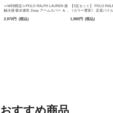
≪WEB限定≫POLO RALPH LAUREN 接
【3足セット】 POLO RALP
触冷感 吸水速乾 2way アームカバー ＆
《カラー豊富》 足底パイル
レッグウォーマー レディース 93228550
ト ワンポイント刺繍 スニ
2,970
円
(税込)
1,980
円
(税込)
クス レディース 93246602
おすすめ商品