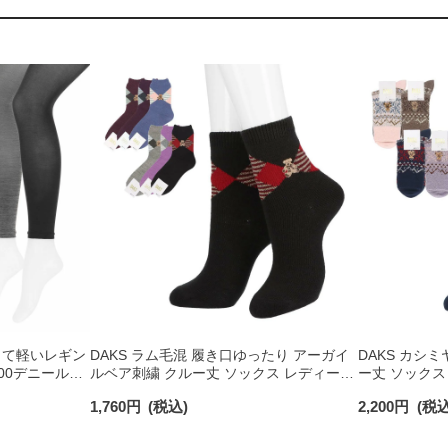
 薄くて軽いレギン
DAKS ラム毛混 履き口ゆったり アーガイ
DAKS カシ
100デニール相
ルベア刺繍 クルー丈 ソックス レディース
ー丈 ソックス 
日本製 03368708
1,760
円
(税込)
2,200
円
(税込