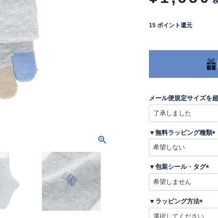
15
ポイント還元
メール便規定サイズを
▼無料ラッピング種類
(
▼包装シール・タグ
)
(
必
須
▼ラッピング方法
)
(