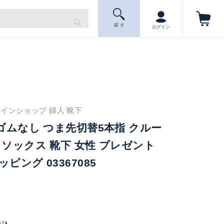
探 す
ログイン
インショップ 婦人 靴下
口ゴムなし つま先切替5本指 クルー
 ソックス 靴下 女性 プレゼント
ピング 03367085