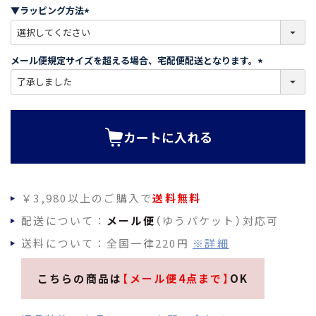
須
▼ラッピング方法
)
(
必
須
メール便規定サイズを超える場合、宅配便配送となります。
)
(
必
須
)
カートに入れる
￥3,980以上のご購入で
送料無料
配送について：
メール便
（ゆうパケット）対応可
送料について：全国一律220円
※詳細
こちらの商品は
【メール便4点まで】
OK