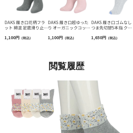
DAKS 履き口花柄フラ
DAKS 履き口超ゆった
DAKS 履き口ゴムなし
ット 綿混 足底滑り止め
り オーガニックコット
つま先切替5本指 クル
付き 日本製 クルー丈
ン混 リンクス柄 クルー
ー丈 レディース ソッ
1,100
円
1,100
円
1,650
円
ソックス レディース
(税込)
丈 ソックス レディース
(税込)
ス 靴下 女性 プレゼン
(税込)
03367365
03367024
ト ギフト 無料ラッピ
グ 03367085
閲覧履歴