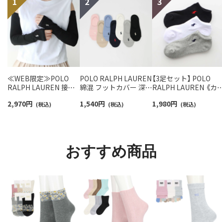
≪WEB限定≫POLO
POLO RALPH LAUREN
【3足セット】 POLO
RALPH LAUREN 接触
綿混 フットカバー 深履
RALPH LAUREN 《カ
冷感 吸水速乾 2way ア
き かかと滑り止め付き
ー豊富》 足底パイル ア
2,970
円
1,540
円
1,980
円
ームカバー ＆ レッグウ
(税込)
カバーソックス レディ
(税込)
ーチサポート ワンポ
(税込)
ォーマー レディース
ース 03207940
ント刺繍 スニーカー
93228550
ソックス レディース
93246602
おすすめ商品