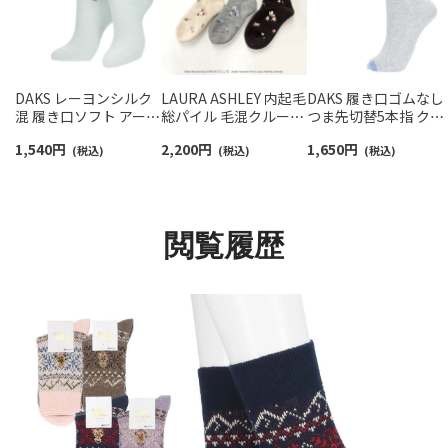
DAKS レーヨンシルク
LAURA ASHLEY 内起毛
DAKS 履き口ゴムなし
混 履き口ソフト アーガ
総パイル 毛混クルー丈
つま先切替5本指 クル
イル ワンポイント刺繍
ルームソックス マグノ
ー丈 レディース ソッ
1,540
円
2,200
円
1,650
円
クルー丈 レディース ソ
(税込)
リアグローブ柄 レディ
(税込)
ス 靴下 女性 プレゼン
(税込)
ックス 日本製
ース 03358703
ト ギフト 無料ラッピ
03367010
グ 03367085
閲覧履歴