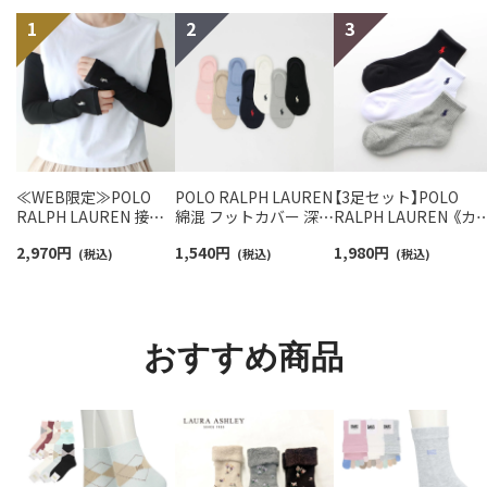
≪WEB限定≫POLO
POLO RALPH LAUREN
【3足セット】POLO
RALPH LAUREN 接触
綿混 フットカバー 深履
RALPH LAUREN 《カ
冷感 吸水速乾 2way ア
き かかと滑り止め付き
バリ豊富》 足底パイル
2,970
円
1,540
円
1,980
円
ームカバー ＆ レッグウ
(税込)
カバーソックス レディ
(税込)
アーチサポート ワン
(税込)
ォーマー レディース
ース 03207940
イント刺繍 ショート
93228550
ソックス レディース
93246604
おすすめ商品