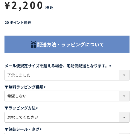
¥
2,200
税込
20
ポイント還元
配送方法・ラッピングについて
メール便規定サイズを超える場合、宅配便配送となります。
(
必
須
▼無料ラッピング種類
)
(
必
須
▼ラッピング方法
)
(
必
須
▼包装シール・タグ
)