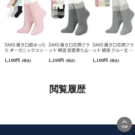
DAKS 履き口超ゆった
DAKS 履き口花柄フラ
DAKS 履き口花柄フラ
り オーガニックコット
ット 綿混 足底滑り止め
ット 綿混 クルー丈 ソ
ン混 リンクス柄 クルー
付き 日本製 クルー丈
ックス 日本製 足底滑
1,100
円
1,100
円
1,100
円
丈 ソックス レディース
(税込)
ソックス レディース
(税込)
止め付き レディース
(税込)
03367024
03367365
03367465
閲覧履歴