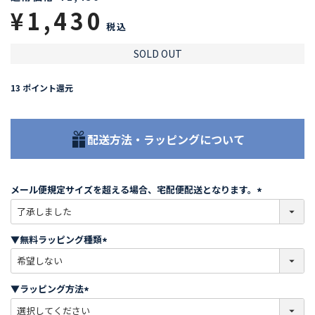
¥
1,430
税込
SOLD OUT
13
ポイント還元
配送方法・ラッピングについて
メール便規定サイズを超える場合、宅配便配送となります。
(
必
須
▼無料ラッピング種類
)
(
必
須
▼ラッピング方法
)
(