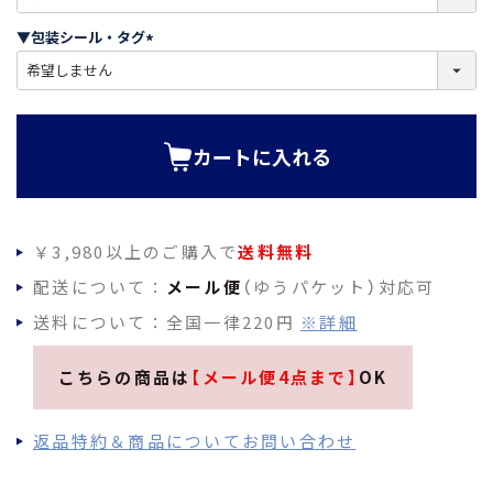
必
須
▼包装シール・タグ
)
(
必
須
)
カートに入れる
￥3,980以上のご購入で
送料無料
配送について：
メール便
（ゆうパケット）対応可
送料について：全国一律220円
※詳細
こちらの商品は
【メール便4点まで】
OK
返品特約＆商品についてお問い合わせ