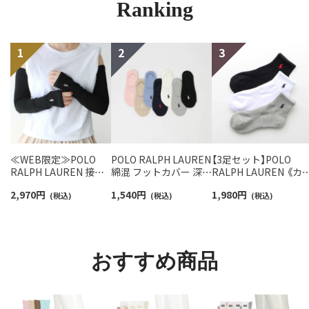
Ranking
≪WEB限定≫POLO
POLO RALPH LAUREN
【3足セット】POLO
RALPH LAUREN 接触
綿混 フットカバー 深履
RALPH LAUREN 《カ
冷感 吸水速乾 2way ア
き かかと滑り止め付き
バリ豊富》 足底パイル
2,970
円
1,540
円
1,980
円
ームカバー ＆ レッグウ
(税込)
カバーソックス レディ
(税込)
アーチサポート ワン
(税込)
ォーマー レディース
ース 03207940
イント刺繍 ショート
93228550
ソックス レディース
93246604
おすすめ商品